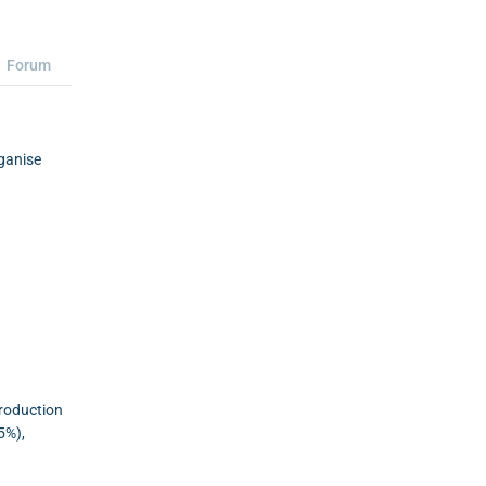
Forum
rganise
production
5%),