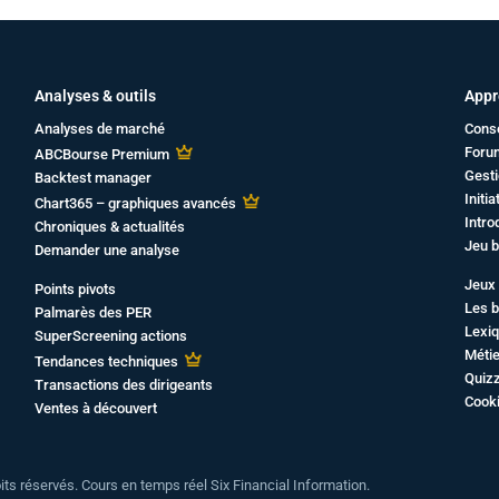
Analyses & outils
Appr
Analyses de marché
Cons
Foru
ABCBourse Premium
Gesti
Backtest manager
Initi
Chart365 – graphiques avancés
Intro
Chroniques & actualités
Jeu b
Demander une analyse
Jeux 
Points pivots
Les b
Palmarès des PER
Lexiq
SuperScreening actions
Métie
Tendances techniques
Quiz
Transactions des dirigeants
Cook
Ventes à découvert
oits réservés. Cours en temps réel Six Financial Information.