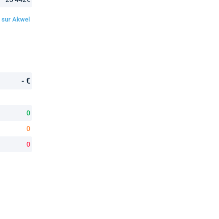
és sur Akwel
- €
0
0
0