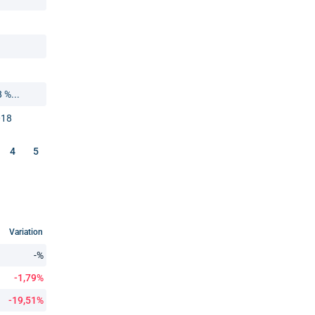
%...
018
4
5
Variation
-%
-1,79%
-19,51%