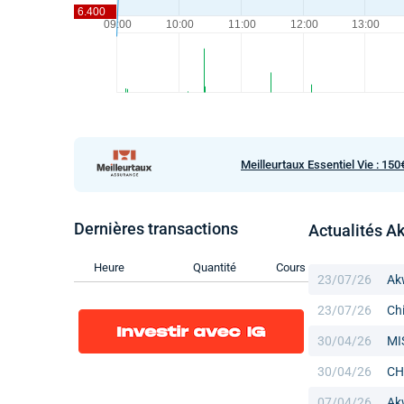
Meilleurtaux Essentiel Vie : 150
Dernières transactions
Actualités A
Heure
Quantité
Cours
23/07/26
Akw
23/07/26
Chi
30/04/26
MI
30/04/26
CH
07/04/26
Akw