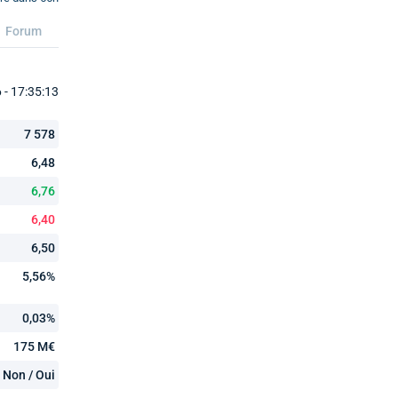
Forum
- 17:35:13
7 578
6,48
6,76
6,40
6,50
5,56%
0,03%
175 M€
Non / Oui