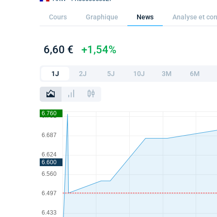
Cours
Graphique
News
Analyse et con
6,60 €
+1,54%
1J
2J
5J
10J
3M
6M