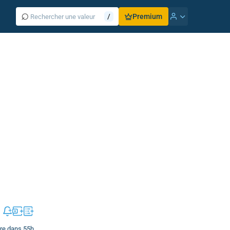
⌕
/
Premium
vre dans 55h