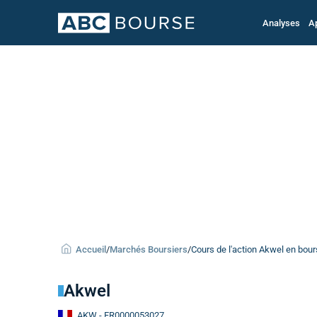
Analyses
A
Accueil
/
Marchés Boursiers
/
Cours de l'action Akwel en bou
Akwel
AKW
- FR0000053027