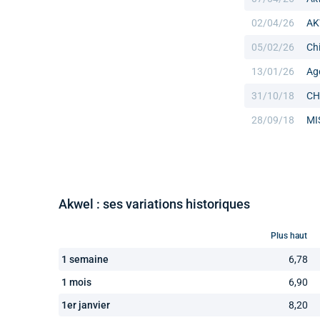
02/04/26
AK
05/02/26
Ch
13/01/26
Ag
31/10/18
CH
28/09/18
MI
Akwel : ses variations historiques
Plus haut
1 semaine
6,78
1 mois
6,90
1er janvier
8,20