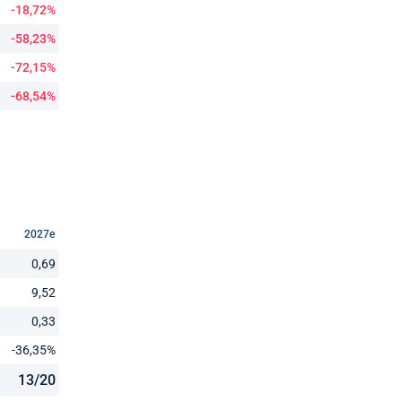
-18,72%
-58,23%
-72,15%
-68,54%
2027e
0,69
9,52
0,33
-36,35%
13/20