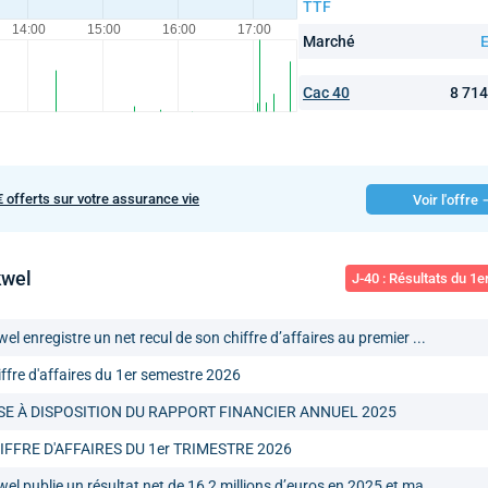
TTF
Marché
E
Cac 40
8 71
€ offerts sur votre assurance vie
Voir l'offre
kwel
J-40 : Résultats du 1
el enregistre un net recul de son chiffre d’affaires au premier ...
ffre d'affaires du 1er semestre 2026
SE À DISPOSITION DU RAPPORT FINANCIER ANNUEL 2025
IFFRE D'AFFAIRES DU 1er TRIMESTRE 2026
el publie un résultat net de 16,2 millions d’euros en 2025 et ma...