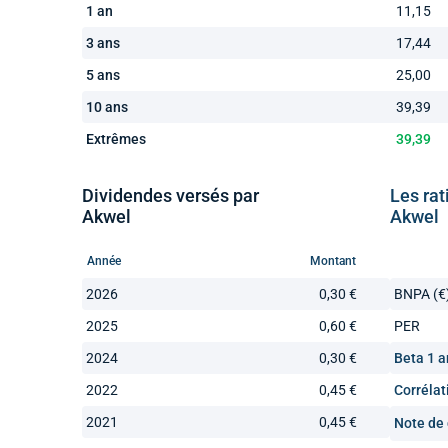
1 an
11,15
3 ans
17,44
5 ans
25,00
10 ans
39,39
Extrêmes
39,39
Dividendes versés par
Les rat
Akwel
Akwel
Année
Montant
2026
0,30 €
BNPA (€
2025
0,60 €
PER
2024
0,30 €
Beta 1 a
2022
0,45 €
Corrélat
2021
0,45 €
Note de 