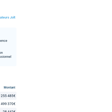
ateurs Jolt
luence
son
ssionnel
Montant
255 485€
499 370€
28 442€