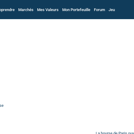
pprendre
Marchés
Mes Valeurs
Mon Portefeuille
Forum
Jeu
rse
La bourse de Paris ou