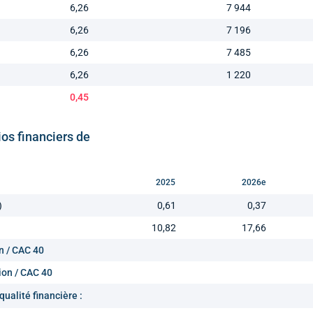
6,26
7 944
6,26
7 196
6,26
7 485
6,26
1 220
0,45
ios financiers de
2025
2026e
)
0,61
0,37
10,82
17,66
n / CAC 40
ion / CAC 40
qualité financière :