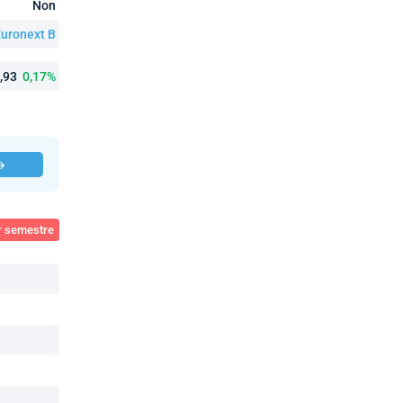
Non
uronext B
4,93
0,17%
 →
er semestre