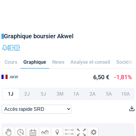
Graphique boursier Akwel
Cours
Graphique
News
Analyse et conseil
Société
6,50 €
-1,81%
AKW
1J
2J
5J
3M
1A
2A
5A
10A