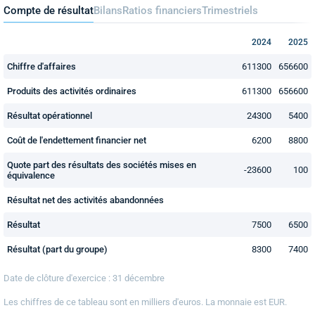
Compte de résultat
Bilans
Ratios financiers
Trimestriels
2024
2025
Chiffre d'affaires
611300
656600
Produits des activités ordinaires
611300
656600
Résultat opérationnel
24300
5400
Coût de l'endettement financier net
6200
8800
Quote part des résultats des sociétés mises en
-23600
100
équivalence
Résultat net des activités abandonnées
Résultat
7500
6500
Résultat (part du groupe)
8300
7400
Date de clôture d'exercice : 31 décembre
Les chiffres de ce tableau sont en
milliers
d'euros. La monnaie est EUR.