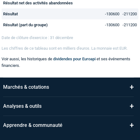
Résultat net des activités abandonnées
Résultat
-130600
-211200
Résultat (part du groupe)
-130600
-211200
Date de clôture d'exercice : 31 décembre
Les chiffres de ce tableau sont en
milliers
d'euros. La monnaie est EUR.
Voir aussi, les historiques de
dividendes pour Euroapi
et ses événements
financiers.
+
Marchés & cotations
+
Analyses & outils
+
Apprendre & communauté