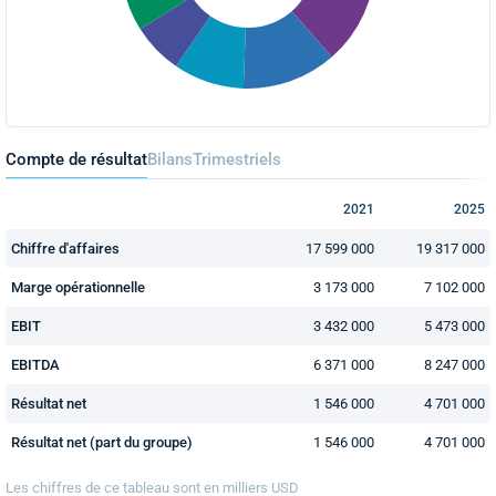
Compte de résultat
Bilans
Trimestriels
2021
2025
Chiffre d'affaires
17 599 000
19 317 000
Marge opérationnelle
3 173 000
7 102 000
EBIT
3 432 000
5 473 000
EBITDA
6 371 000
8 247 000
Résultat net
1 546 000
4 701 000
Résultat net (part du groupe)
1 546 000
4 701 000
Les chiffres de ce tableau sont en
milliers
USD