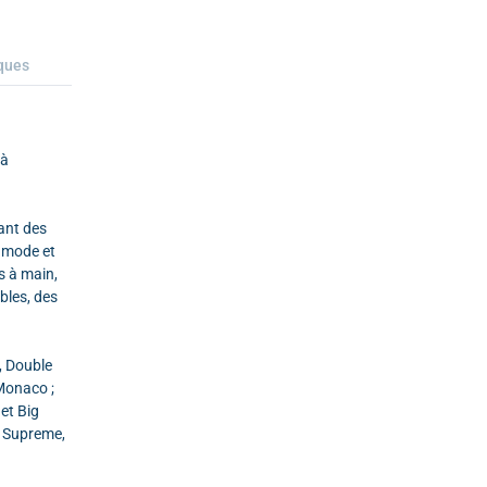
ques
 à
ant des
e mode et
s à main,
bles, des
, Double
Monaco ;
et Big
o Supreme,