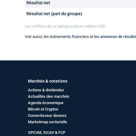
Résultat net
Résultat net (part du groupe)
Les chiffres de ce tableau sont en
milliers
USD
Voir aussi, les événements financiers et les
annonces de résulta
Marchés & cotations
Actions & dividendes
Actualités des marchés
Agenda économique
Bitcoin et Cryptos
Convertisseur devises
Marketmap sectorielle
OPCVM, SICAV & FCP