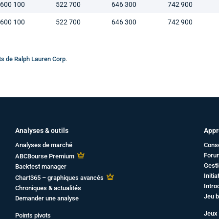
600 100
522 700
646 300
742 900
600 100
522 700
646 300
742 900
ts de Ralph Lauren Corp
.
Analyses & outils
Appr
Analyses de marché
Cons
Foru
ABCBourse Premium
Gesti
Backtest manager
Initi
Chart365 – graphiques avancés
Intro
Chroniques & actualités
Jeu b
Demander une analyse
Jeux 
Points pivots