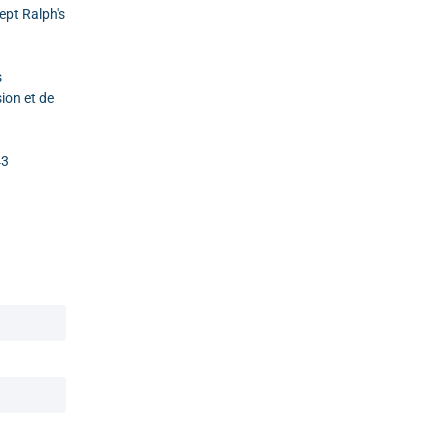
ept Ralph's
s
ion et de
43