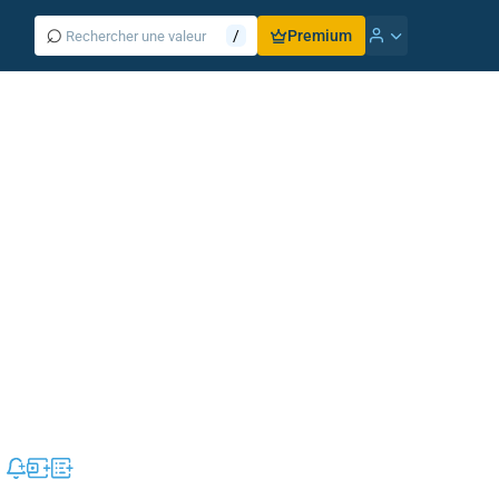
⌕
/
Premium