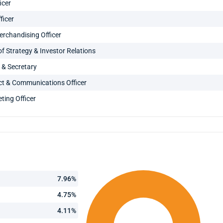
icer
ficer
erchandising Officer
f Strategy & Investor Relations
r & Secretary
ct & Communications Officer
ting Officer
7.96%
4.75%
4.11%