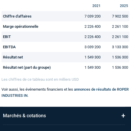
2021
2025
Chiffre d'affaires
7 039 200
7 902 500
Marge opérationnelle
2 226 400
2 261 100
EBIT
2 226 400
2 261 100
EBITDA
3 039 200
3 133 300
Résultat net
1 549 300
1 536 300
Résultat net (part du groupe)
1 549 300
1 536 300
Les chiffres de ce tableau sont en
milliers
USD
Voir aussi, les événements financiers et les
annonces de résultats de ROPER
INDUSTRIES IN
.
+
Marchés & cotations