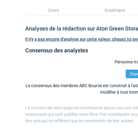
Cours
Graphique
Analyses de la rédaction sur Aton Green Stor
Il n'y a pas encore d'analyse sur cette valeur, cliquez ici 
Consensus des analystes
Personne n'a
Soye
Le consensus des membres ABC Bourse est construit à l'aide
modifier à tout mom
Le contenu de cette page ne constitue en aucun cas une solli
internautes qui sont publiés sans filtre. Par conséquent soy
des avis qui ne reflétent que les sentiments de leur auteur.