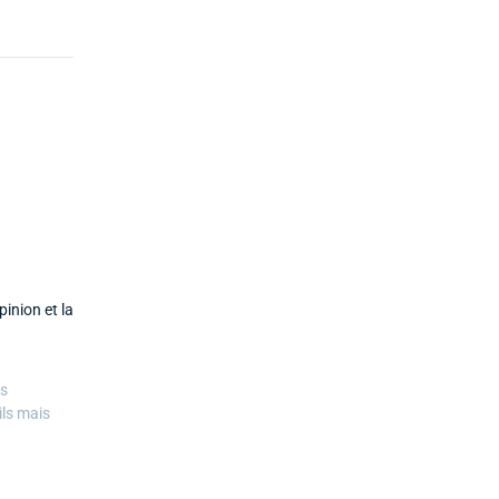
inion et la
es
ils mais