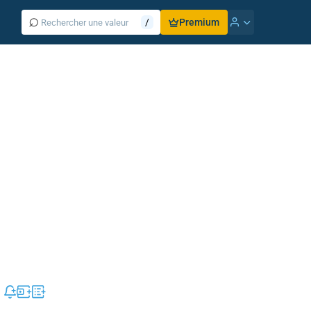
⌕
/
Premium