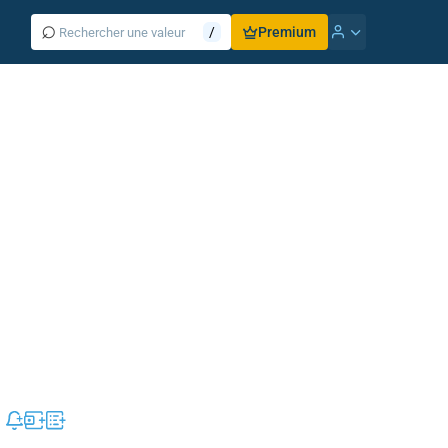
⌕
/
Premium