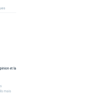
ques
inion et la
es
ils mais