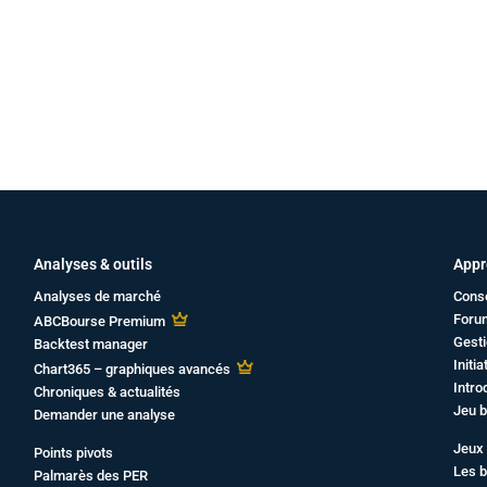
Analyses & outils
Appr
Analyses de marché
Cons
Foru
ABCBourse Premium
Gesti
Backtest manager
Initi
Chart365 – graphiques avancés
Intro
Chroniques & actualités
Jeu b
Demander une analyse
Jeux 
Points pivots
Les b
Palmarès des PER