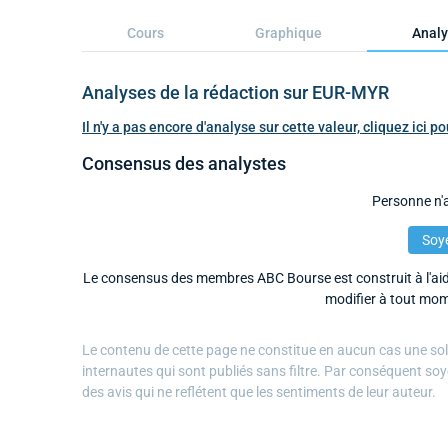
Cours
Graphique
Analy
Analyses de la rédaction sur EUR-MYR
Il n'y a pas encore d'analyse sur cette valeur, cliquez ici 
Consensus des analystes
Personne n'a
Soye
Le consensus des membres ABC Bourse est construit à l'aide
modifier à tout mom
Le contenu de cette page ne constitue en aucun cas une solli
internautes qui sont publiés sans filtre. Par conséquent soy
des avis qui ne reflétent que les sentiments de leur auteur.