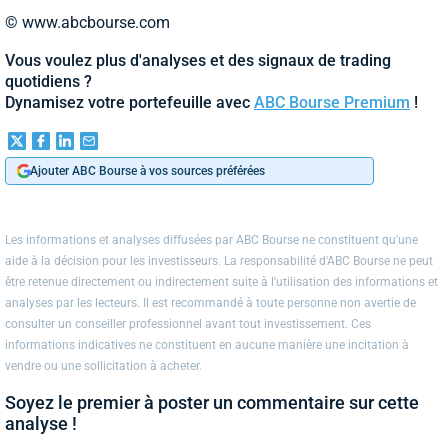
© www.abcbourse.com
Vous voulez plus d'analyses et des signaux de trading
quotidiens ?
Dynamisez votre portefeuille avec
ABC Bourse Premium
!
Ajouter ABC Bourse à vos sources préférées
Les informations et analyses diffusées par ABC Bourse ne constituent qu'une
aide à la décision pour les investisseurs. La responsabilité d'ABC Bourse ne peut
être retenue directement ou indirectement suite à l'utilisation des informations et
analyses par les lecteurs. Il est recommandé à toute personne non avertie de
consulter un conseiller professionnel avant tout investissement. Ces
informations indicatives ne constituent en aucune manière une incitation à
vendre ou une sollicitation à acheter.
Soyez le premier à poster un commentaire sur cette
analyse !