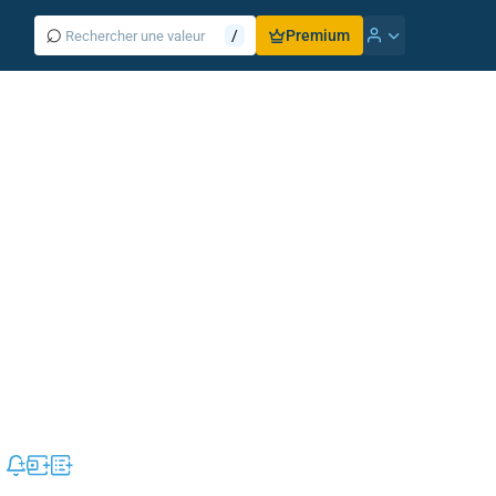
⌕
/
Premium