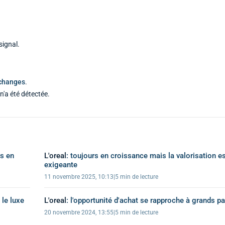
signal.
échanges
.
n'a été détectée.
rs en
L'oreal
:
toujours en croissance mais la valorisation e
exigeante
11 novembre 2025, 10:13
|
5 min de lecture
 le luxe
L'oreal
:
l'opportunité d'achat se rapproche à grands p
20 novembre 2024, 13:55
|
5 min de lecture