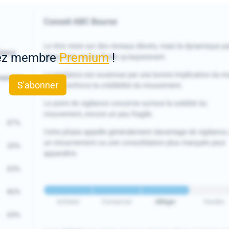
ez membre
Premium
!
S'abonner