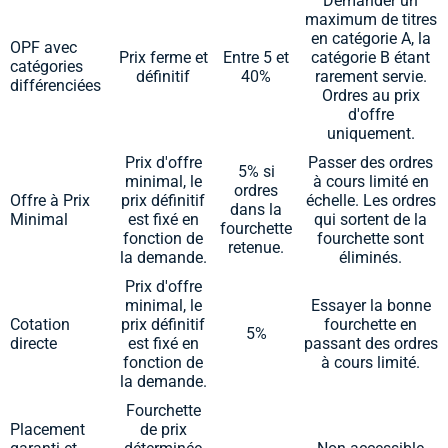
Demander un
maximum de titres
en catégorie A, la
OPF avec
Prix ferme et
Entre 5 et
catégorie B étant
catégories
définitif
40%
rarement servie.
différenciées
Ordres au prix
d'offre
uniquement.
Prix d'offre
Passer des ordres
5% si
minimal, le
à cours limité en
ordres
Offre à Prix
prix définitif
échelle. Les ordres
dans la
Minimal
est fixé en
qui sortent de la
fourchette
fonction de
fourchette sont
retenue.
la demande.
éliminés.
Prix d'offre
minimal, le
Essayer la bonne
Cotation
prix définitif
fourchette en
5%
directe
est fixé en
passant des ordres
fonction de
à cours limité.
la demande.
Fourchette
Placement
de prix