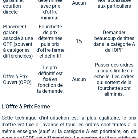
garanti et
déterminée
Non accessible
Aucun
cotation
avec prix
aux particuliers
directe
d'offre
minimal.
Placement
Fourchette
garanti
de prix
Demander
associé à une
déterminée
beaucoup de titres
1%
OPF (souvent
puis prix
dans la catégorie A
à catégories
d'offre ferme
de l'OPF.
différenciées)
et définitif
Passer des ordres
Le prix
à cours limité en
définitif est
Offre à Prix
échelle. Les ordres
fixé en
Aucun
Ouvert (OPO)
qui sortent de la
fonction de
fourchette sont
la demande.
éliminés.
L'Offre à Prix Ferme
Cette technique d'introduction est la plus égalitaire, le prix
d'offre est fixé à l'avance et tous les ordres sont traités à la
même enseigne (sauf si la catégorie A est prioritaire, on dit