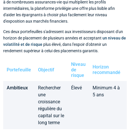
à de nombreuses assurances-vie qui multiplient les profils
intermédiaires, la plateforme privilégie une offre plus lisible afin
d'aider les épargnants à choisir plus facilement leur niveau
d'exposition aux marchés financiers.
Ces deux portefeuilles s'adressent aux investisseurs disposant d'un
horizon de placement de plusieurs années et acceptant
un niveau de
volatilité et de risque
plus élevé, dans l'espoir d'obtenir un
rendement supérieur à celui des placements garantis.
Niveau
Horizon
Portefeuille
Objectif
de
c
recommandé
risque
a
Ambitieux
Rechercher
Élevé
Minimum 4 à
8
une
5 ans
(
croissance
d
régulière du
p
capital sur le
e
long terme
c