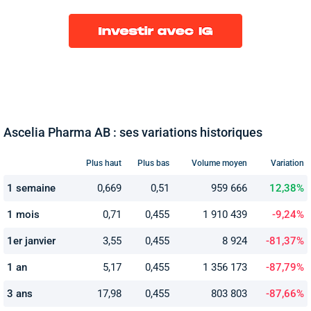
Ascelia Pharma AB : ses variations historiques
Plus haut
Plus bas
Volume moyen
Variation
1 semaine
0,669
0,51
959 666
12,38%
1 mois
0,71
0,455
1 910 439
-9,24%
1er janvier
3,55
0,455
8 924
-81,37%
1 an
5,17
0,455
1 356 173
-87,79%
3 ans
17,98
0,455
803 803
-87,66%