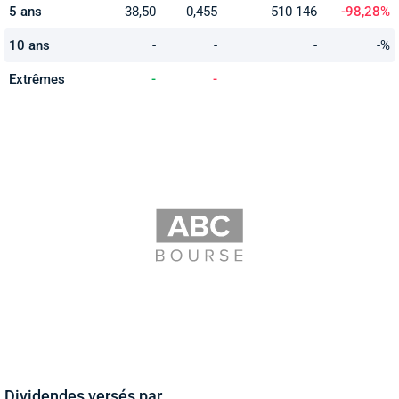
5 ans
38,50
0,455
510 146
-98,28%
10 ans
-
-
-
-%
Extrêmes
-
-
Dividendes versés par