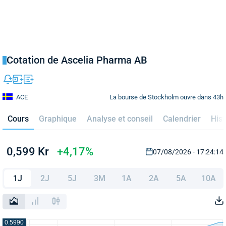
Cotation de Ascelia Pharma AB
La bourse de Stockholm ouvre dans 43h
ACE
Cours
Graphique
Analyse et conseil
Calendrier
Hist
0,599 Kr
+4,17%
07/08/2026 - 17:24:14
1J
2J
5J
3M
1A
2A
5A
10A