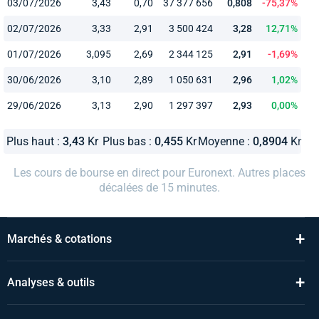
03/07/2026
3,43
0,70
37 377 656
0,808
-75,37%
02/07/2026
3,33
2,91
3 500 424
3,28
12,71%
01/07/2026
3,095
2,69
2 344 125
2,91
-1,69%
30/06/2026
3,10
2,89
1 050 631
2,96
1,02%
29/06/2026
3,13
2,90
1 297 397
2,93
0,00%
Plus haut :
3,43
Kr
Plus bas :
0,455
Kr
Moyenne :
0,8904
Kr
Les cours de bourse en direct pour Euronext. Autres places
décalées de 15 minutes.
+
Marchés & cotations
+
Analyses & outils