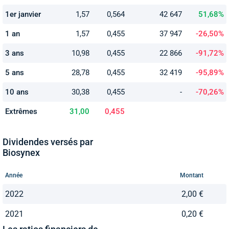
1er janvier
1,57
0,564
42 647
51,68%
1 an
1,57
0,455
37 947
-26,50%
3 ans
10,98
0,455
22 866
-91,72%
5 ans
28,78
0,455
32 419
-95,89%
10 ans
30,38
0,455
-
-70,26%
Extrêmes
31,00
0,455
Dividendes versés par
Biosynex
Année
Montant
2022
2,00 €
2021
0,20 €