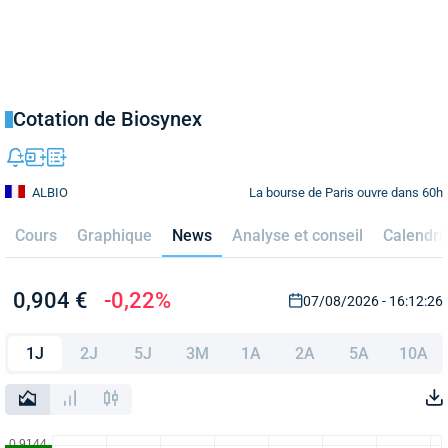
Cotation de Biosynex
La bourse de Paris ouvre dans 60h
ALBIO
Cours
Graphique
News
Analyse et conseil
Calendri
0,904 €
-0,22%
07/08/2026 - 16:12:26
1J
2J
5J
3M
1A
2A
5A
10A