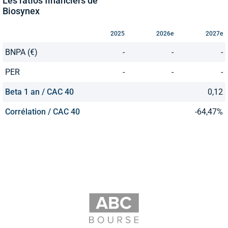
Les ratios financiers de
Biosynex
2025
2026e
2027e
BNPA (€)
-
-
-
PER
-
-
-
Beta 1 an / CAC 40
0,12
Corrélation / CAC 40
-64,47%