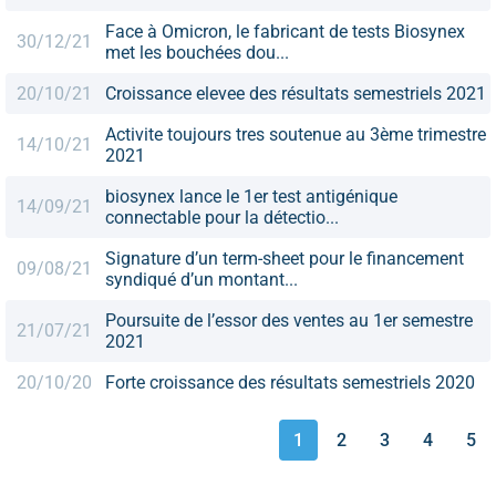
Face à Omicron, le fabricant de tests Biosynex
30/12/21
met les bouchées dou...
20/10/21
Croissance elevee des résultats semestriels 2021
Activite toujours tres soutenue au 3ème trimestre
14/10/21
2021
biosynex lance le 1er test antigénique
14/09/21
connectable pour la détectio...
Signature d’un term-sheet pour le financement
09/08/21
syndiqué d’un montant...
Poursuite de l’essor des ventes au 1er semestre
21/07/21
2021
20/10/20
Forte croissance des résultats semestriels 2020
1
2
3
4
5