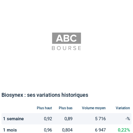
Biosynex : ses variations historiques
Plus haut
Plus bas
Volume moyen
Variation
1 semaine
0,92
0,89
5 716
-%
1 mois
0,96
0,804
6 947
0,22%