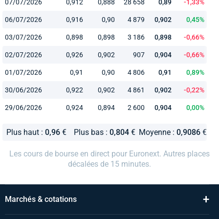
07/07/2026
0,912
0,888
28 658
0,89
-1,33%
06/07/2026
0,916
0,90
4 879
0,902
0,45%
03/07/2026
0,898
0,898
3 186
0,898
-0,66%
02/07/2026
0,926
0,902
907
0,904
-0,66%
01/07/2026
0,91
0,90
4 806
0,91
0,89%
30/06/2026
0,922
0,902
4 861
0,902
-0,22%
29/06/2026
0,924
0,894
2 600
0,904
0,00%
Plus haut :
0,96
€
Plus bas :
0,804
€
Moyenne :
0,9086
€
Les cours de bourse en direct pour Euronext. Autres places
décalées de 15 minutes.
+
Marchés & cotations