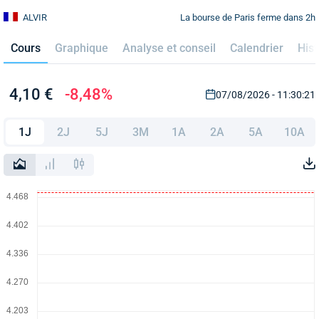
La bourse de Paris ferme dans 2h
ALVIR
Cours
Graphique
Analyse et conseil
Calendrier
Hist
4,10 €
-8,48%
07/08/2026 - 11:30:21
1J
2J
5J
3M
1A
2A
5A
10A