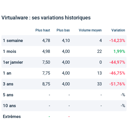
Virtualware : ses variations historiques
Plus haut
Plus bas
Volume moyen
Variation
1 semaine
4,78
4,10
4
-14,23%
1 mois
4,98
4,00
22
1,99%
1er janvier
7,50
4,00
0
-44,97%
1 an
7,75
4,00
13
-46,75%
3 ans
8,75
4,00
33
-51,76%
5 ans
-
-
-
-%
10 ans
-
-
-
-%
Extrêmes
-
-