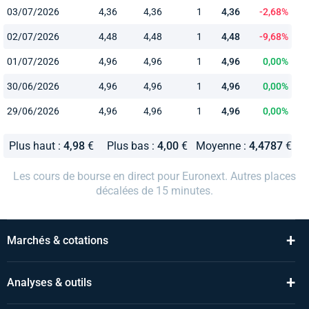
03/07/2026
4,36
4,36
1
4,36
-2,68%
02/07/2026
4,48
4,48
1
4,48
-9,68%
01/07/2026
4,96
4,96
1
4,96
0,00%
30/06/2026
4,96
4,96
1
4,96
0,00%
29/06/2026
4,96
4,96
1
4,96
0,00%
Plus haut :
4,98
€
Plus bas :
4,00
€
Moyenne :
4,4787
€
Les cours de bourse en direct pour Euronext. Autres places
décalées de 15 minutes.
+
Marchés & cotations
+
Analyses & outils