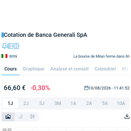
Cotation de Banca Generali SpA
La bourse de Milan ferme dans 6h
BGN
Cours
Graphique
Analyse et conseil
Calendrier
Hist
66,60 €
-0,30%
10/08/2026 - 11:41:52
1J
2J
5J
3M
1A
2A
5A
10A