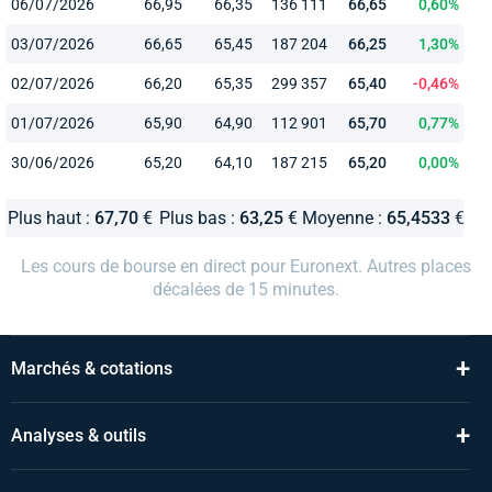
06/07/2026
66,95
66,35
136 111
66,65
0,60%
03/07/2026
66,65
65,45
187 204
66,25
1,30%
02/07/2026
66,20
65,35
299 357
65,40
-0,46%
01/07/2026
65,90
64,90
112 901
65,70
0,77%
30/06/2026
65,20
64,10
187 215
65,20
0,00%
Plus haut :
67,70
€
Plus bas :
63,25
€
Moyenne :
65,4533
€
Les cours de bourse en direct pour Euronext. Autres places
décalées de 15 minutes.
+
Marchés & cotations
+
Analyses & outils