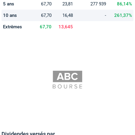
5 ans
67,70
23,81
277 939
86,14%
10 ans
67,70
16,48
-
261,37%
Extrêmes
67,70
13,645
Dividendes versés par