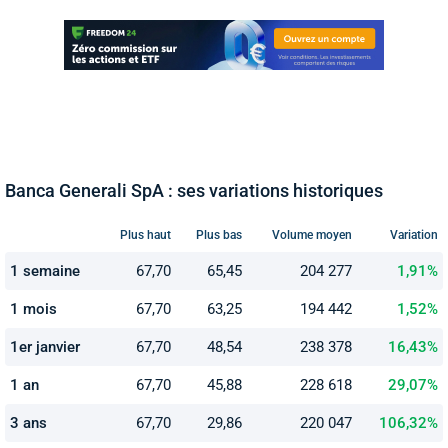
Banca Generali SpA : ses variations historiques
Plus haut
Plus bas
Volume moyen
Variation
1 semaine
67,70
65,45
204 277
1,91%
1 mois
67,70
63,25
194 442
1,52%
1er janvier
67,70
48,54
238 378
16,43%
1 an
67,70
45,88
228 618
29,07%
3 ans
67,70
29,86
220 047
106,32%