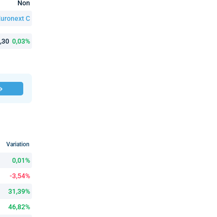
Non
uronext C
9,30
0,03%
 →
Variation
0,01%
-3,54%
31,39%
46,82%