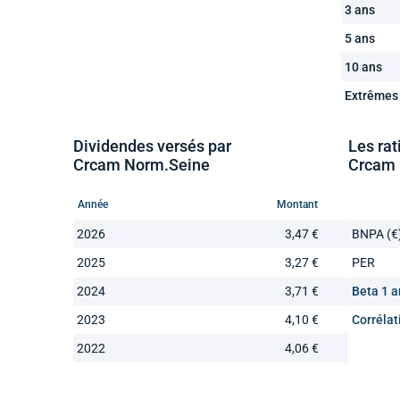
3 ans
5 ans
10 ans
Extrêmes
Dividendes versés par
Les rat
Crcam Norm.Seine
Crcam 
Année
Montant
2026
3,47 €
BNPA (€
2025
3,27 €
PER
2024
3,71 €
Beta 1 a
2023
4,10 €
Corrélat
2022
4,06 €