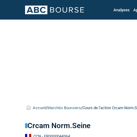
Analyses
A
Accueil
/
Marchés Boursiers
/
Cours de l'action Crcam Norm.S
Crcam Norm.Seine
CCN
- FR0000044364