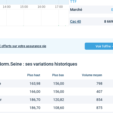
TTF
Marché
E
Cac 40
8 66
€ offerts sur votre assurance vie
Voir l'offre
orm.Seine : ses variations historiques
Plus haut
Plus bas
Volume moyen
e
163,98
156,00
798
166,00
156,00
407
r
186,70
120,82
854
186,70
108,60
875