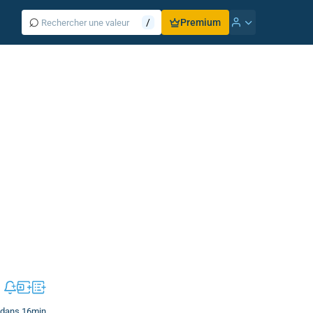
⌕
/
Premium
e dans 16min