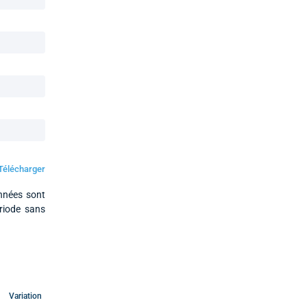
Télécharger
onnées sont
ériode sans
Variation