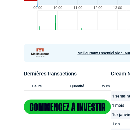
Meilleurtaux Essentiel Vie : 150
Dernières transactions
Crcam N
Heure
Quantité
Cours
1 semain
1 mois
1er janvie
1 an