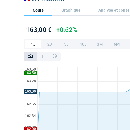
Cours
Graphique
Analyse et conse
163,00 €
+0,62%
1J
2J
5J
10J
3M
6M