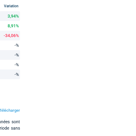
Variation
3,94%
8,91%
-34,06%
-%
-%
-%
-%
Télécharger
nnées sont
ériode sans