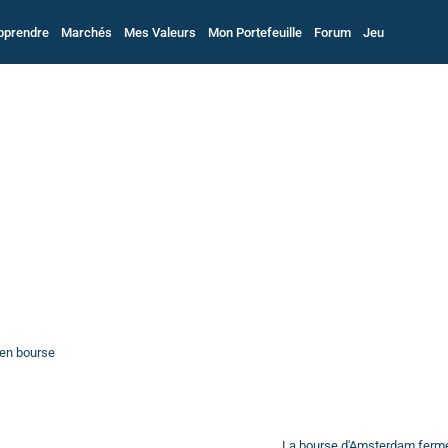
pprendre
Marchés
Mes Valeurs
Mon Portefeuille
Forum
Jeu
 en bourse
La bourse d'Amsterdam ferm