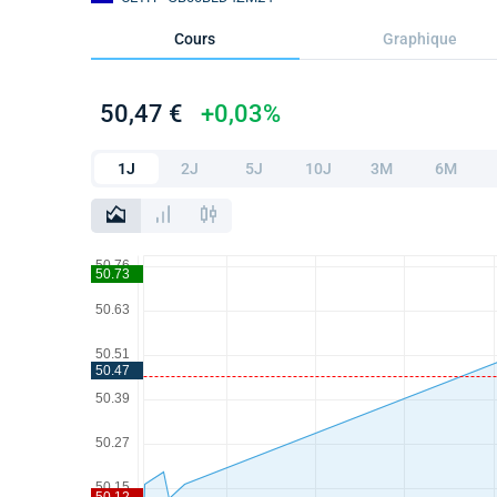
Cours
Graphique
50,47 €
+0,03%
1J
2J
5J
10J
3M
6M