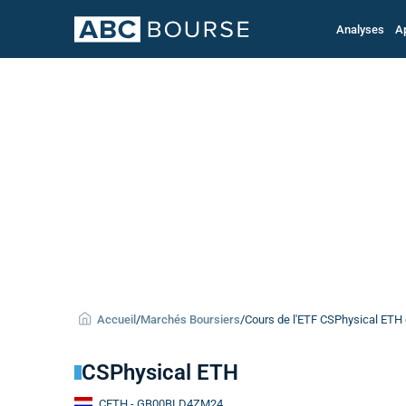
Analyses
A
Accueil
/
Marchés Boursiers
/
Cours de l'ETF CSPhysical ETH
CSPhysical ETH
CETH
- GB00BLD4ZM24