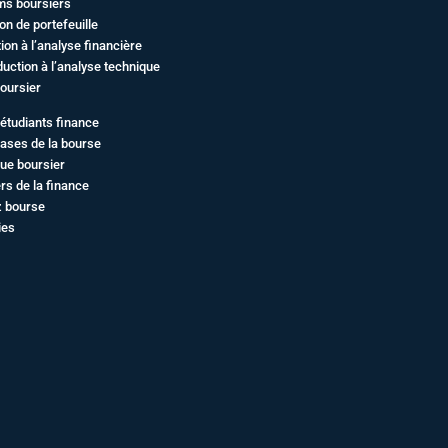
ms boursiers
on de portefeuille
ation à l’analyse financière
duction à l’analyse technique
oursier
étudiants finance
ases de la bourse
ue boursier
rs de la finance
z bourse
ies