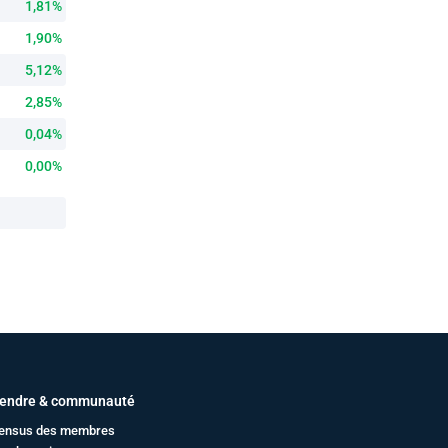
1,81%
1,90%
5,12%
2,85%
0,04%
0,00%
endre & communauté
ensus des membres