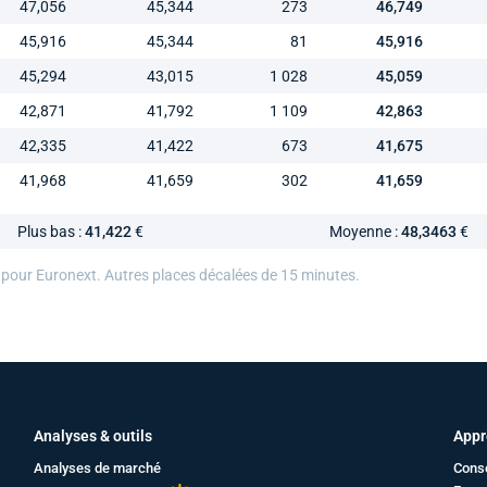
47,056
45,344
273
46,749
45,916
45,344
81
45,916
45,294
43,015
1 028
45,059
42,871
41,792
1 109
42,863
42,335
41,422
673
41,675
41,968
41,659
302
41,659
Plus bas :
41,422
€
Moyenne :
48,3463
€
 pour Euronext. Autres places décalées de 15 minutes.
Analyses & outils
Appr
Analyses de marché
Cons