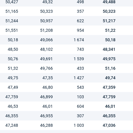
50,427
49,32
498
49,488
51,165
50,323
357
50,323
51,244
50,957
622
51,217
51,551
51,208
954
51,22
50,18
49,066
1 674
50,18
48,50
48,102
743
48,341
50,76
49,691
1 539
49,975
51,32
49,766
433
51,16
49,75
47,35
1 427
49,74
47,49
46,80
543
47,359
47,759
46,899
103
47,759
46,53
46,01
604
46,01
46,355
46,955
307
46,355
47,248
46,288
1 003
47,036