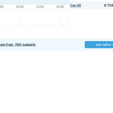
Cac 40
8 72
sans frais· 700+ supports
Voir l'offre