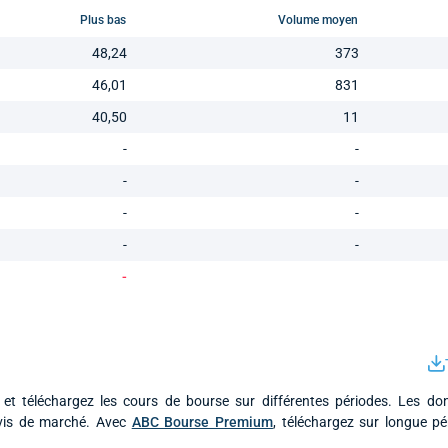
Plus bas
Volume moyen
48,24
373
46,01
831
40,50
11
-
-
-
-
-
-
-
-
-
 et téléchargez les cours de bourse sur différentes périodes. Les do
ivis de marché. Avec
ABC Bourse Premium
, téléchargez sur longue p