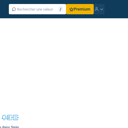
⌕
/
Premium
e dans 5min