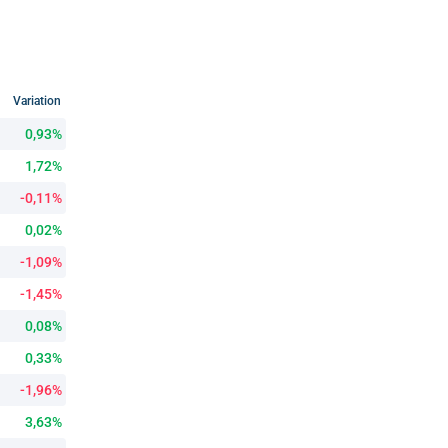
Variation
0,93%
1,72%
-0,11%
0,02%
-1,09%
-1,45%
0,08%
0,33%
-1,96%
3,63%