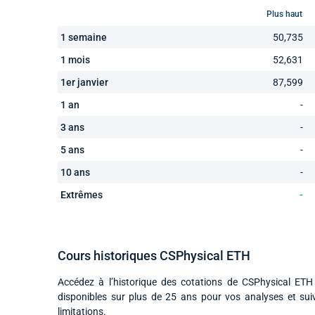
Plus haut
1 semaine
50,735
1 mois
52,631
1er janvier
87,599
1 an
-
3 ans
-
5 ans
-
10 ans
-
Extrêmes
-
Cours historiques CSPhysical ETH
Accédez à l’historique des cotations de CSPhysical ETH
disponibles sur plus de 25 ans pour vos analyses et su
limitations.