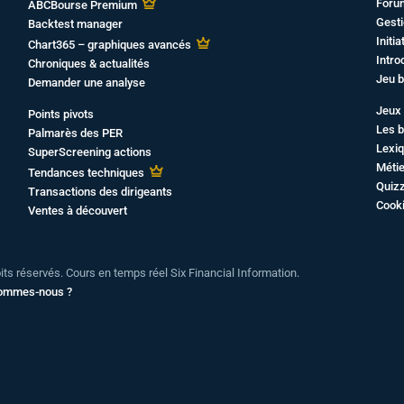
Foru
ABCBourse Premium
Gesti
Backtest manager
Initi
Chart365 – graphiques avancés
Intro
Chroniques & actualités
Jeu b
Demander une analyse
Jeux 
Points pivots
Les b
Palmarès des PER
Lexiq
SuperScreening actions
Métie
Tendances techniques
Quiz
Transactions des dirigeants
Cook
Ventes à découvert
oits réservés. Cours en temps réel Six Financial Information.
sommes-nous ?