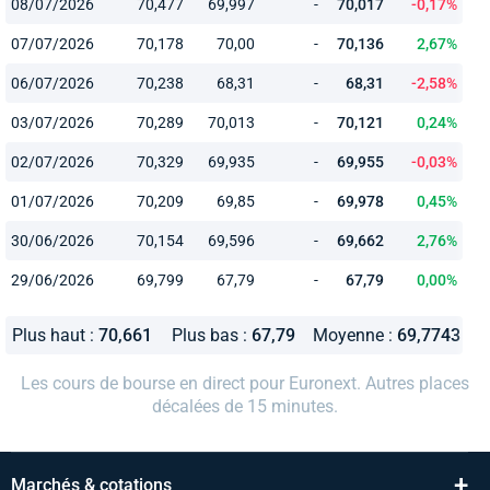
08/07/2026
70,477
69,997
-
70,017
-0,17%
07/07/2026
70,178
70,00
-
70,136
2,67%
06/07/2026
70,238
68,31
-
68,31
-2,58%
03/07/2026
70,289
70,013
-
70,121
0,24%
02/07/2026
70,329
69,935
-
69,955
-0,03%
01/07/2026
70,209
69,85
-
69,978
0,45%
30/06/2026
70,154
69,596
-
69,662
2,76%
29/06/2026
69,799
67,79
-
67,79
0,00%
Plus haut :
70,661
Plus bas :
67,79
Moyenne :
69,7743
Les cours de bourse en direct pour Euronext. Autres places
décalées de 15 minutes.
+
Marchés & cotations