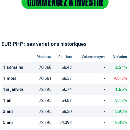
EUR-PHP : ses variations historiques
Plus haut
Plus bas
Volume moyen
Variation
1 semaine
70,368
68,43
-
2,54%
1 mois
70,661
68,37
-
-0,13%
1er janvier
72,195
66,74
-
1,65%
1 an
72,195
64,81
-
8,13%
3 ans
72,195
58,30
-
13,93%
5 ans
72,195
54,093
-
18,42%