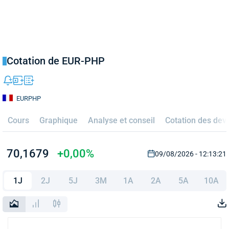
Cotation de EUR-PHP
EURPHP
Cours
Graphique
Analyse et conseil
Cotation des dev
70,1679
+0,00%
09/08/2026 - 12:13:21
1J
2J
5J
3M
1A
2A
5A
10A