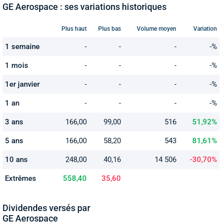
GE Aerospace : ses variations historiques
Plus haut
Plus bas
Volume moyen
Variation
1 semaine
-
-
-
-%
1 mois
-
-
-
-%
1er janvier
-
-
-
-%
1 an
-
-
-
-%
3 ans
166,00
99,00
516
51,92%
5 ans
166,00
58,20
543
81,61%
10 ans
248,00
40,16
14 506
-30,70%
Extrêmes
558,40
35,60
Dividendes versés par
GE Aerospace