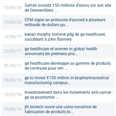
Safran investit 150 millions d'euros sur son site
13/04/26
de Gennevilliers ...
CFM signe un protocole d'accord à plusieurs
10/02/26
milliards de dollars po...
kieran murphy nommé pdg de ge healthcare,
12/06/17
succédant à john flannery
ge healthcare et women in global health
23/05/17
annoncent les premiers prix...
ge healthcare développe sa gamme de produits
01/03/17
de contraste pour irm ...
ge to invest €150 million in biopharmaceutical
19/09/16
manufacturing campus...
Investissement dans les traitements anti-cancer :
13/07/16
ge se positionne ...
jhl biotech ouvre une usine novatrice de
10/05/16
fabrication de produits bi...