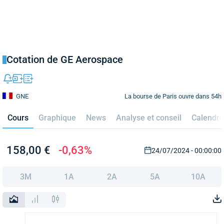
Cotation de GE Aerospace
La bourse de Paris ouvre dans 54h
GNE
Cours
Graphique
News
Analyse et conseil
Calendri
158,00 €
-0,63%
24/07/2024 - 00:00:00
3M
1A
2A
5A
10A