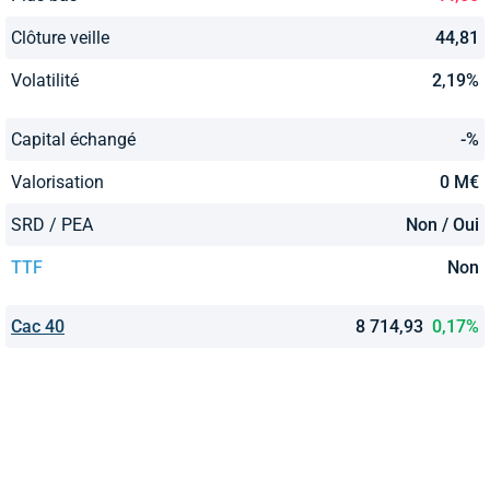
Clôture veille
44,81
Volatilité
2,19%
Capital échangé
-%
Valorisation
0 M€
SRD / PEA
Non / Oui
TTF
Non
Cac 40
8 714,93
0,17%