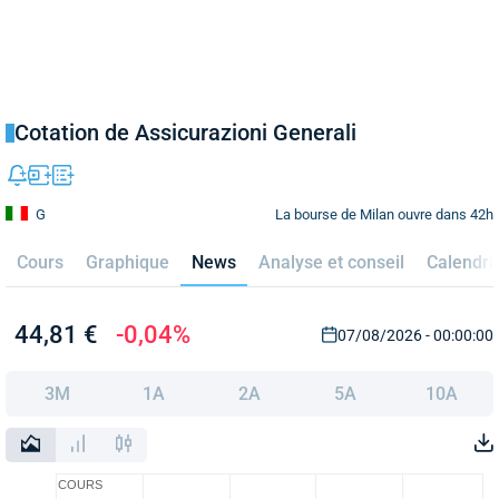
Cotation de Assicurazioni Generali
La bourse de Milan ouvre dans 42h
G
Cours
Graphique
News
Analyse et conseil
Calendri
44,81 €
-0,04%
07/08/2026 - 00:00:00
3M
1A
2A
5A
10A
COURS