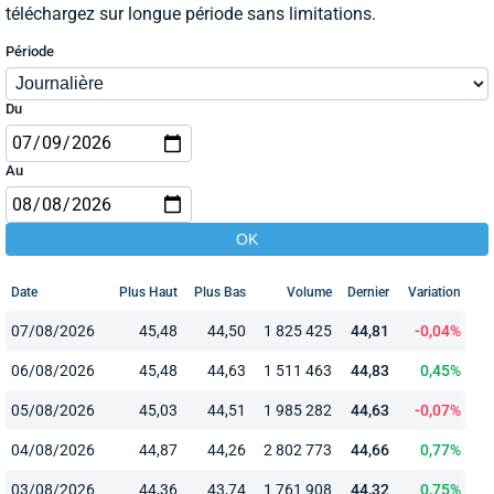
téléchargez sur longue période sans limitations.
Période
Du
Au
Date
Plus Haut
Plus Bas
Volume
Dernier
Variation
07/08/2026
45,48
44,50
1 825 425
44,81
-0,04%
06/08/2026
45,48
44,63
1 511 463
44,83
0,45%
05/08/2026
45,03
44,51
1 985 282
44,63
-0,07%
04/08/2026
44,87
44,26
2 802 773
44,66
0,77%
03/08/2026
44,36
43,74
1 761 908
44,32
0,75%