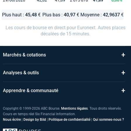
Plus haut :
45,48
€
Plus bas :
40,97
€
Moyenne :
42,9637
€
Les cours de bourse en direct pour Euronext. Autres places
décalées de 15 minutes.
+
Marchés & cotations
+
Analyses & outils
+
Apprendre & communauté
Copyright © 1999-2026 ABC Bourse.
Mentions légales
. Tous droits réservés.
Cours en temps réel Six Financial Information.
Nous écrire
|
Design by Bild
|
Politique de confidentialité
|
Qui sommes-nous ?