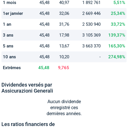
1 mois
45,48
40,97
1 892 761
5,51%
1er janvier
45,48
32,06
2 669 446
25,34%
1 an
45,48
31,76
2 530 940
33,72%
3 ans
45,48
17,98
3 105 369
139,37%
5 ans
45,48
13,67
3 663 370
165,30%
10 ans
45,48
10,20
-
274,98%
Extrêmes
45,48
9,765
Dividendes versés par
Assicurazioni Generali
Aucun dividende
enregistré ces
dernières années.
Les ratios financiers de