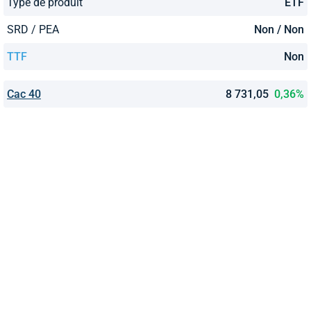
Type de produit
ETF
SRD / PEA
Non / Non
TTF
Non
Cac 40
8 731,05
0,36%