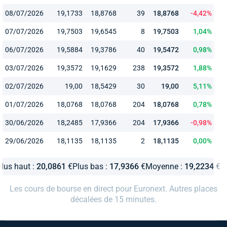
08/07/2026
19,1733
18,8768
39
18,8768
-4,42%
07/07/2026
19,7503
19,6545
8
19,7503
1,04%
06/07/2026
19,5884
19,3786
40
19,5472
0,98%
03/07/2026
19,3572
19,1629
238
19,3572
1,88%
02/07/2026
19,00
18,5429
30
19,00
5,11%
01/07/2026
18,0768
18,0768
204
18,0768
0,78%
30/06/2026
18,2485
17,9366
204
17,9366
-0,98%
29/06/2026
18,1135
18,1135
2
18,1135
0,00%
Plus haut :
20,0861
€
Plus bas :
17,9366
€
Moyenne :
19,2234
€
Les cours de bourse en direct pour Euronext. Autres places
décalées de 15 minutes.