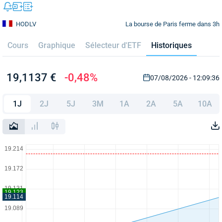
La bourse de Paris ferme dans 3h
HODLV
Cours
Graphique
Sélecteur d'ETF
Historiques
19,1137 €
-0,48%
07/08/2026 - 12:09:36
1J
2J
5J
3M
1A
2A
5A
10A