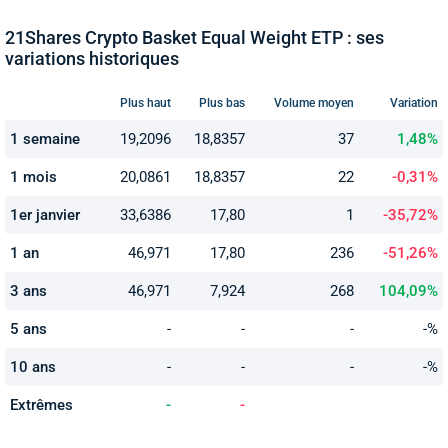
21Shares Crypto Basket Equal Weight ETP : ses
variations historiques
Plus haut
Plus bas
Volume moyen
Variation
1 semaine
19,2096
18,8357
37
1,48%
1 mois
20,0861
18,8357
22
-0,31%
1er janvier
33,6386
17,80
1
-35,72%
1 an
46,971
17,80
236
-51,26%
3 ans
46,971
7,924
268
104,09%
5 ans
-
-
-
-%
10 ans
-
-
-
-%
Extrêmes
-
-