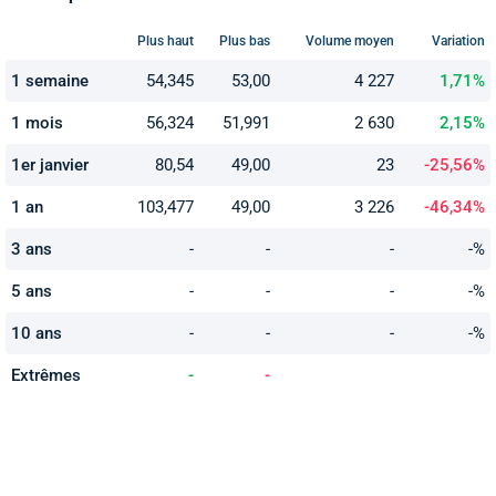
Plus haut
Plus bas
Volume moyen
Variation
1 semaine
54,345
53,00
4 227
1,71%
1 mois
56,324
51,991
2 630
2,15%
1er janvier
80,54
49,00
23
-25,56%
1 an
103,477
49,00
3 226
-46,34%
3 ans
-
-
-
-%
5 ans
-
-
-
-%
10 ans
-
-
-
-%
Extrêmes
-
-