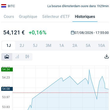
La bourse d'Amsterdam ouvre dans 1h29min
BITC
Cours
Graphique
Sélecteur d'ETF
Historiques
54,121 €
+0,16%
07/08/2026 - 17:55:00
1J
2J
5J
3M
1A
2A
5A
10A