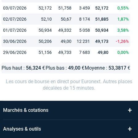
03/07/2026
52,172
51,758
3 459
52,172
0,55%
02/07/2026
52,10
50,67
8 174
51,885
1,87%
01/07/2026
50,934
49,332
5 058
50,934
3,58%
30/06/2026
50,206
49,00
12 231
49,173
-1,26%
29/06/2026
51,156
49,733
7 683
49,80
0,00%
Plus haut :
56,324
€
Plus bas :
49,00
€
Moyenne :
53,3817
€
Les cours de bourse en direct pour Euronext. Autres places
décalées de 15 minutes.
+
Marchés & cotations
+
Analyses & outils