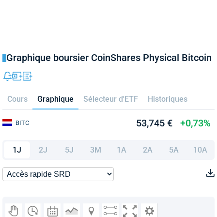
Graphique boursier CoinShares Physical Bitcoin
Cours
Graphique
Sélecteur d'ETF
Historiques
53,745 €
+0,73%
BITC
1J
2J
5J
3M
1A
2A
5A
10A