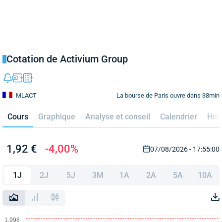
Cotation de Activium Group
La bourse de Paris ouvre dans 38min
MLACT
Cours
Graphique
Analyse et conseil
Calendrier
Hist
1,92 €
-4,00%
07/08/2026 - 17:55:00
1J
2J
5J
3M
1A
2A
5A
10A