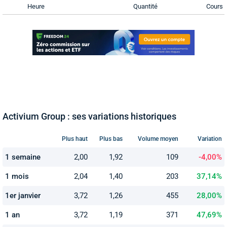
Heure
Quantité
Cours
Activium Group : ses variations historiques
Plus haut
Plus bas
Volume moyen
Variation
1 semaine
2,00
1,92
109
-4,00%
1 mois
2,04
1,40
203
37,14%
1er janvier
3,72
1,26
455
28,00%
1 an
3,72
1,19
371
47,69%