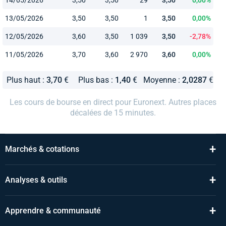
13/05/2026
3,50
3,50
1
3,50
0,00%
12/05/2026
3,60
3,50
1 039
3,50
-2,78%
11/05/2026
3,70
3,60
2 970
3,60
0,00%
Plus haut :
3,70
€
Plus bas :
1,40
€
Moyenne :
2,0287
€
Les cours de bourse en direct pour Euronext. Autres places
décalées de 15 minutes.
+
Marchés & cotations
+
Analyses & outils
+
Apprendre & communauté