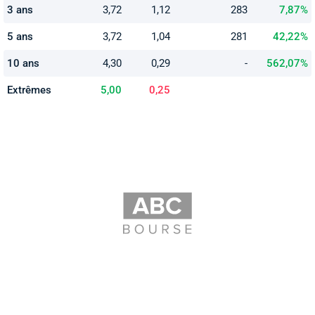
3 ans
3,72
1,12
283
7,87%
5 ans
3,72
1,04
281
42,22%
10 ans
4,30
0,29
-
562,07%
Extrêmes
5,00
0,25