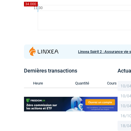
Linxea Spirit 2 : Assurance vie 
Dernières transactions
Actua
Heure
Quantité
Cours
10/0
10/0
10/0
16/1
18/0