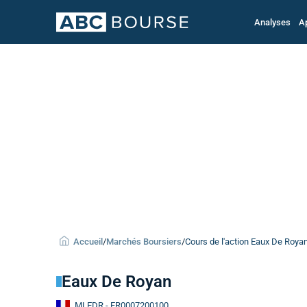
Analyses
A
Accueil
/
Marchés Boursiers
/
Cours de l'action Eaux De Roya
Eaux De Royan
MLEDR
- FR0007200100