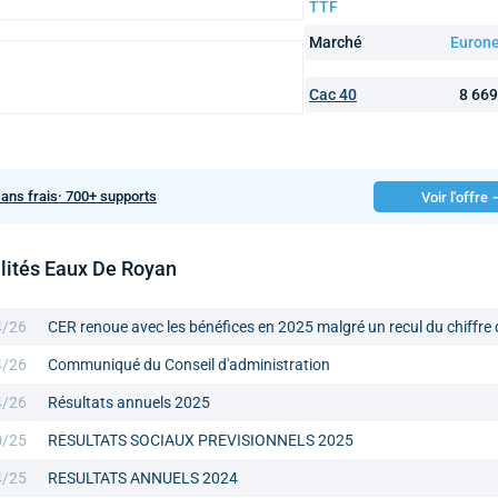
TTF
Marché
Eurone
Cac 40
8 66
sans frais· 700+ supports
Voir l'offre
lités Eaux De Royan
4/26
CER renoue avec les bénéfices en 2025 malgré un recul du chiffre d
4/26
Communiqué du Conseil d'administration
4/26
Résultats annuels 2025
0/25
RESULTATS SOCIAUX PREVISIONNELS 2025
4/25
RESULTATS ANNUELS 2024