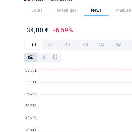
Cours
Graphique
News
Analyse 
34,00 €
-6,59%
1J
2J
5J
10J
3M
6M