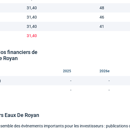
31,40
48
31,40
46
31,40
41
31,40
ios financiers de
e Royan
2025
2026e
)
-
-
-
-
rs Eaux De Royan
nsemble des événements importants pour les investisseurs : publications 