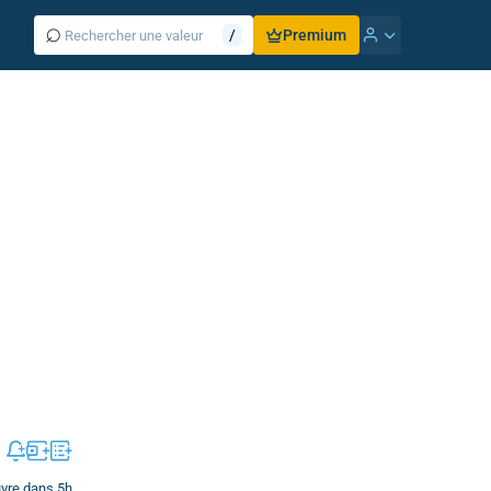
⌕
/
Premium
uvre dans 5h