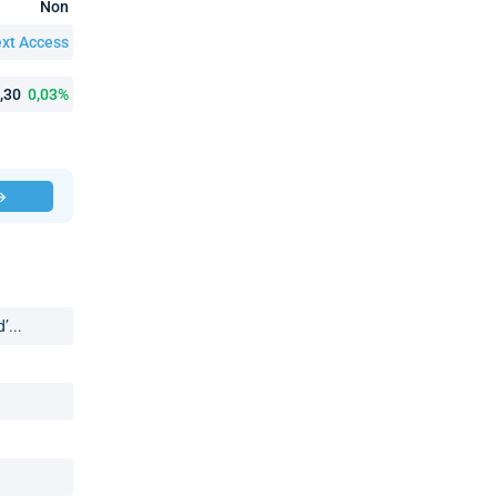
Non
xt Access
9,30
0,03%
 →
’...