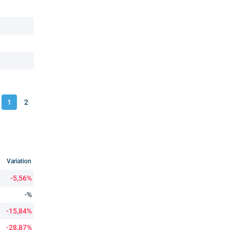
1
2
Variation
-5,56%
-%
-15,84%
-28,87%