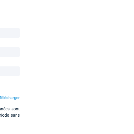
Télécharger
nnées sont
ériode sans