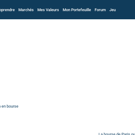
pprendre
Marchés
Mes Valeurs
Mon Portefeuille
Forum
Jeu
n en bourse
La bourse de Paris o