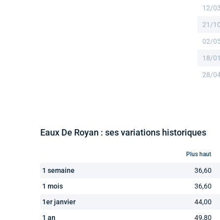
12/0
21/1
02/0
18/0
28/0
Eaux De Royan : ses variations historiques
Plus haut
1 semaine
36,60
1 mois
36,60
1er janvier
44,00
1 an
49,80