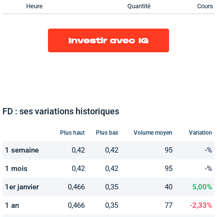
Heure
Quantité
Cours
FD : ses variations historiques
Plus haut
Plus bas
Volume moyen
Variation
1 semaine
0,42
0,42
95
-%
1 mois
0,42
0,42
95
-%
1er janvier
0,466
0,35
40
5,00%
1 an
0,466
0,35
77
-2,33%