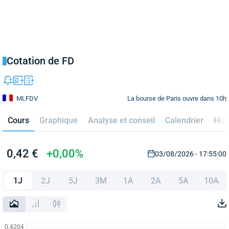
Cotation de FD
La bourse de Paris ouvre dans 10h
MLFDV
Cours
Graphique
Analyse et conseil
Calendrier
Hist
0,42 €
+0,00%
03/08/2026 - 17:55:00
1J
2J
5J
3M
1A
2A
5A
10A