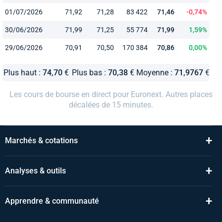
01/07/2026
71,92
71,28
83 422
71,46
-0,74%
30/06/2026
71,99
71,25
55 774
71,99
1,59%
29/06/2026
70,91
70,50
170 384
70,86
0,00%
Plus haut :
74,70
€
Plus bas :
70,38
€
Moyenne :
71,9767
€
Les cours de bourse en direct pour Euronext. Autres places
décalées de 15 minutes.
+
Marchés & cotations
+
Analyses & outils
+
Apprendre & communauté