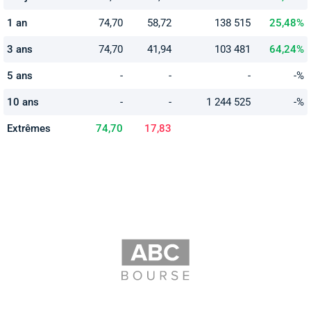
1 an
74,70
58,72
138 515
25,48%
3 ans
74,70
41,94
103 481
64,24%
5 ans
-
-
-
-%
10 ans
-
-
1 244 525
-%
Extrêmes
74,70
17,83