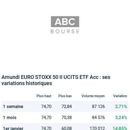
Amundi EURO STOXX 50 II UCITS ETF Acc : ses
variations historiques
Plus haut
Plus bas
Volume moyen
Variation
1 semaine
74,70
72,84
87 126
2,71%
1 mois
74,70
70,38
84 576
3,24%
1er janvier
74,70
60,08
170 012
14,85%