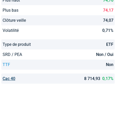
Plus haut
74,70
Plus bas
74,17
Clôture veille
74,07
Volatilité
0,71%
Type de produit
ETF
SRD / PEA
Non / Oui
TTF
Non
Cac 40
8 714,93
0,17%