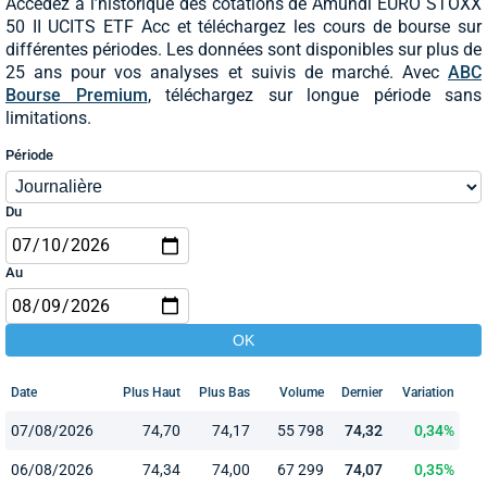
Accédez à l’historique des cotations de Amundi EURO STOXX
50 II UCITS ETF Acc et téléchargez les cours de bourse sur
différentes périodes. Les données sont disponibles sur plus de
25 ans pour vos analyses et suivis de marché. Avec
ABC
Bourse Premium
, téléchargez sur longue période sans
limitations.
Période
Du
Au
Date
Plus Haut
Plus Bas
Volume
Dernier
Variation
07/08/2026
74,70
74,17
55 798
74,32
0,34%
06/08/2026
74,34
74,00
67 299
74,07
0,35%