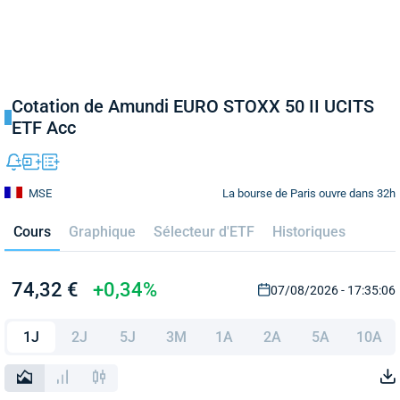
Cotation de Amundi EURO STOXX 50 II UCITS
ETF Acc
La bourse de Paris ouvre dans 32h
MSE
Cours
Graphique
Sélecteur d'ETF
Historiques
74,32 €
+0,34%
07/08/2026 - 17:35:06
1J
2J
5J
3M
1A
2A
5A
10A