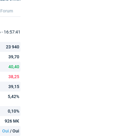
Forum
- 16:57:41
23 940
39,70
40,40
38,25
39,15
5,42%
0,10%
926 M€
Oui
/ Oui