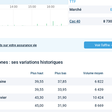
TTF
Marché
E
Cac 40
8 73
ts sur votre assurance vie
Voir l'offre
nes : ses variations historiques
Plus haut
Plus bas
Volume moyen
aine
39,55
37,85
6 822
39,55
33,95
6 439
nvier
43,30
31,90
10 424
45,00
31,90
8 669