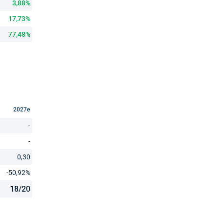
3,88%
17,73%
77,48%
2027e
-
-
0,30
-50,92%
18/20