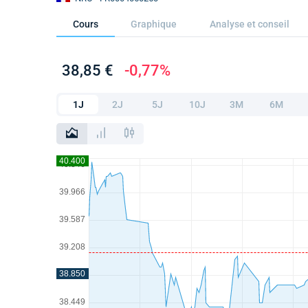
Cours
Graphique
Analyse et conseil
38,85 €
-0,77%
1J
2J
5J
10J
3M
6M