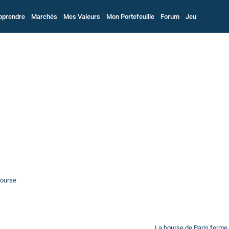
pprendre
Marchés
Mes Valeurs
Mon Portefeuille
Forum
Jeu
bourse
La bourse de Paris ferme