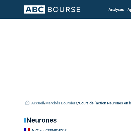
Analyses
A
Accueil
/
Marchés Boursiers
/
Cours de l'action Neurones en 
Neurones
NRO
- FR0004050250