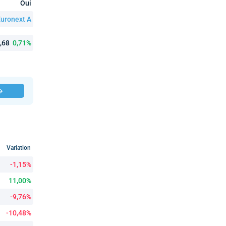
Oui
uronext A
0,68
0,71%
 →
Variation
-1,15%
11,00%
-9,76%
-10,48%