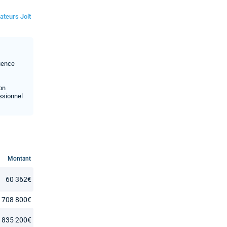
ateurs Jolt
luence
son
ssionnel
Montant
60 362€
708 800€
 835 200€