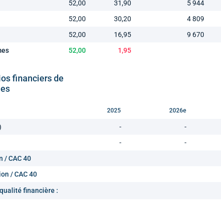
52,00
31,90
5 944
52,00
30,20
4 809
52,00
16,95
9 670
mes
52,00
1,95
ios financiers de
nes
2025
2026e
)
-
-
-
-
n / CAC 40
ion / CAC 40
qualité financière :