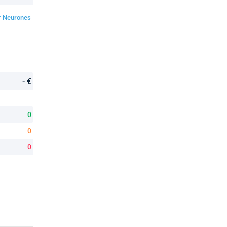
ur Neurones
- €
0
0
0