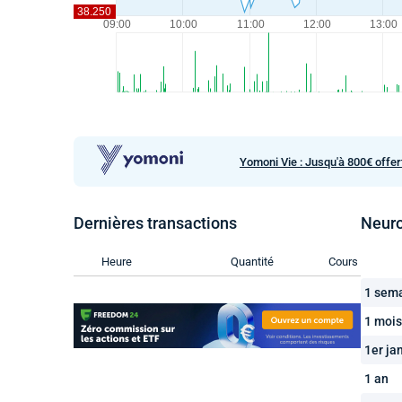
Yomoni Vie : Jusqu'à 800€ offer
Dernières transactions
Neuro
Heure
Quantité
Cours
1 sem
1 mois
1er ja
1 an