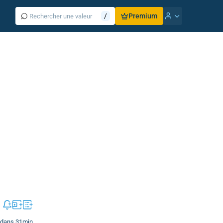
⌕
/
Premium
 dans 31min