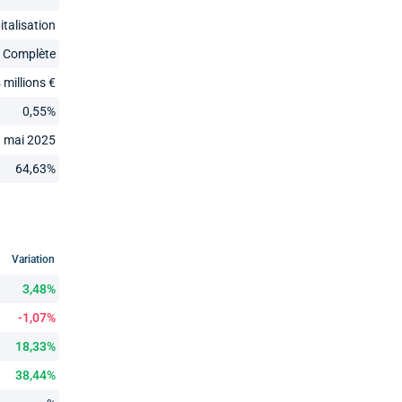
italisation
Complète
 millions €
0,55%
 mai 2025
64,63%
Variation
3,48%
-1,07%
18,33%
38,44%