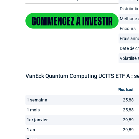
Distributi
Méthode d
Encours
Frais ann
Date de c
Volatilité
VanEck Quantum Computing UCITS ETF A : ses
Plus haut
1 semaine
25,88
1 mois
25,88
1er janvier
29,89
1 an
29,89