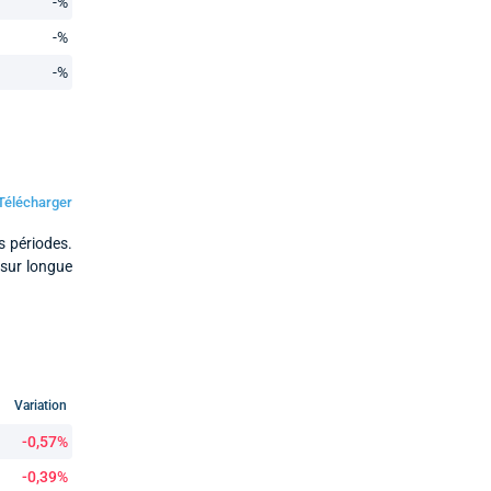
-%
-%
-%
Télécharger
s périodes.
 sur longue
Variation
-0,57%
-0,39%