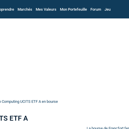
pprendre
Marchés
Mes Valeurs
Mon Portefeuille
Forum
Jeu
m Computing UCITS ETF A en bourse
TS ETF A
La bourse de Francfort f