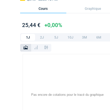
Cours
Graphique
25,44 €
+0,00%
1J
2J
5J
10J
3M
6M