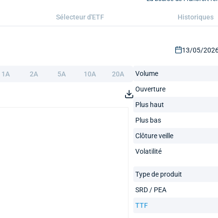
Sélecteur d'ETF
Historiques
13/05/2026 
Volume
1A
2A
5A
10A
20A
Ouverture
Plus haut
Plus bas
Clôture veille
Volatilité
Type de produit
SRD / PEA
TTF