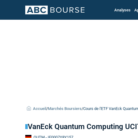
Analyses
A
Accueil
/
Marchés Boursiers
/
Cours de l'ETF VanEck Quantu
VanEck Quantum Computing UCI
QUTM
- IE0007Y8Y157