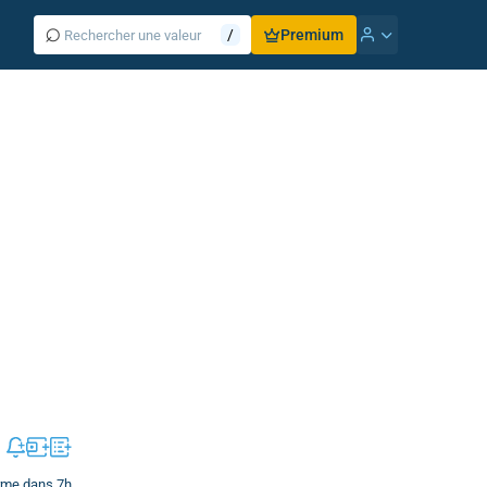
⌕
/
Premium
erme dans 7h