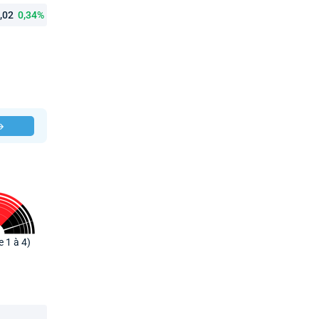
9,02
0,34%
 →
e 1 à 4)