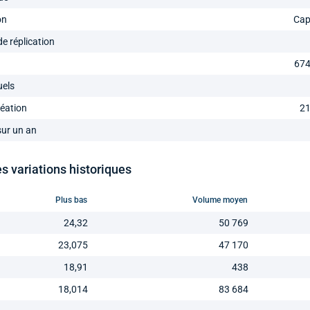
on
Cap
e réplication
674
uels
réation
21
 sur un an
 variations historiques
Plus bas
Volume moyen
24,32
50 769
23,075
47 170
18,91
438
18,014
83 684