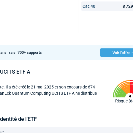
Cac 40
8 72
sans frais· 700+ supports
Voir l'offre
 UCITS ETF A
ète. Il a été créé le 21 mai 2025 et son encours de 674
ETF VanEck Quantum Computing UCITS ETF A ne distribue
Risque (d
identité de l'ETF
ue