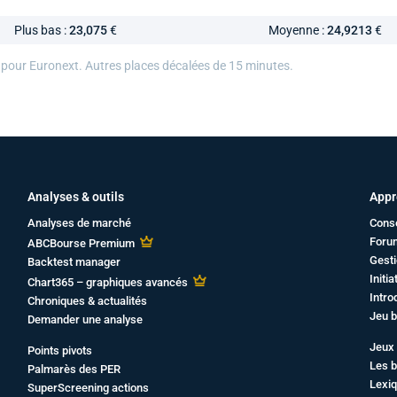
Plus bas :
23,075
€
Moyenne :
24,9213
€
 pour Euronext. Autres places décalées de 15 minutes.
Analyses & outils
Appr
Analyses de marché
Cons
Foru
ABCBourse Premium
Gesti
Backtest manager
Initi
Chart365 – graphiques avancés
Intro
Chroniques & actualités
Jeu b
Demander une analyse
Jeux 
Points pivots
Les b
Palmarès des PER
Lexiq
SuperScreening actions