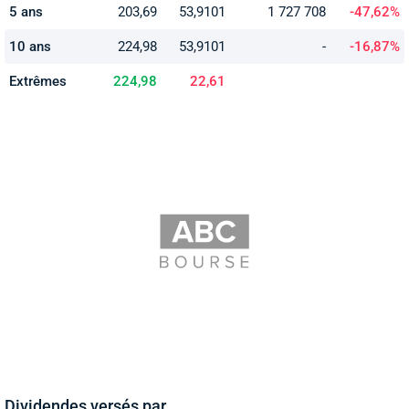
5 ans
203,69
53,9101
1 727 708
-47,62%
10 ans
224,98
53,9101
-
-16,87%
Extrêmes
224,98
22,61
Dividendes versés par