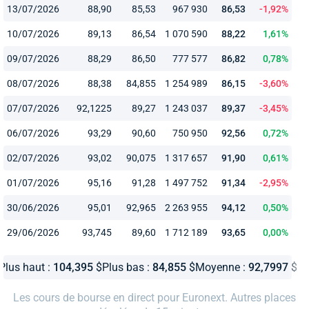
13/07/2026
88,90
85,53
967 930
86,53
-1,92%
10/07/2026
89,13
86,54
1 070 590
88,22
1,61%
09/07/2026
88,29
86,50
777 577
86,82
0,78%
08/07/2026
88,38
84,855
1 254 989
86,15
-3,60%
07/07/2026
92,1225
89,27
1 243 037
89,37
-3,45%
06/07/2026
93,29
90,60
750 950
92,56
0,72%
02/07/2026
93,02
90,075
1 317 657
91,90
0,61%
01/07/2026
95,16
91,28
1 497 752
91,34
-2,95%
30/06/2026
95,01
92,965
2 263 955
94,12
0,50%
29/06/2026
93,745
89,60
1 712 189
93,65
0,00%
Plus haut :
104,395
$
Plus bas :
84,855
$
Moyenne :
92,7997
$
Les cours de bourse en direct pour Euronext. Autres places