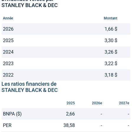
STANLEY BLACK & DEC
Année
Montant
2026
1,66 $
2025
3,30 $
2024
3,26 $
2023
3,22 $
2022
3,18 $
Les ratios financiers de
STANLEY BLACK & DEC
2025
2026e
2027e
BNPA ($)
2,66
-
-
PER
38,58
-
-