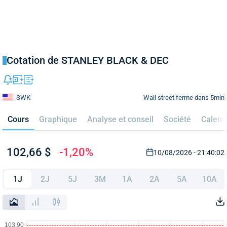
Cotation de STANLEY BLACK & DEC
Wall street ferme dans 5min
SWK
Cours
Graphique
Analyse et conseil
Société
Calend
102,66 $
-1,20%
10/08/2026 - 21:40:02
1J
2J
5J
3M
1A
2A
5A
10A