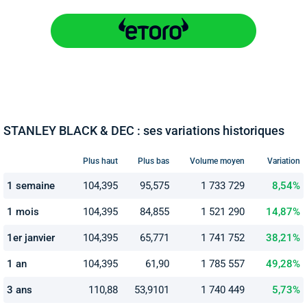
STANLEY BLACK & DEC : ses variations historiques
Plus haut
Plus bas
Volume moyen
Variation
1 semaine
104,395
95,575
1 733 729
8,54%
1 mois
104,395
84,855
1 521 290
14,87%
1er janvier
104,395
65,771
1 741 752
38,21%
1 an
104,395
61,90
1 785 557
49,28%
3 ans
110,88
53,9101
1 740 449
5,73%