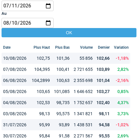
Au
Date
Plus Haut
Plus Bas
Volume
Dernier
Variation
10/08/2026
102,75
101,36
55 856
102,66
-1,18%
07/08/2026
104,395
100,41
2 721 655
103,89
2,82%
06/08/2026
104,2899
100,63
2 355 698
101,04
-2,16%
05/08/2026
103,65
101,085
1 646 652
103,27
0,85%
04/08/2026
102,53
98,735
1 752 657
102,40
4,37%
03/08/2026
98,13
95,575
1 341 821
98,11
3,73%
31/07/2026
95,99
93,89
1 438 531
94,58
-1,02%
30/07/2026
95,84
91,58
2 271 567
95,55
2,69%