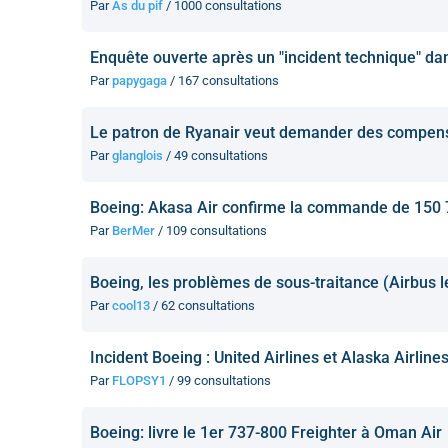
Par
As du pif
/ 1000 consultations
Enquête ouverte après un "incident technique" d
Par
papygaga
/ 167 consultations
Le patron de Ryanair veut demander des compens
Par
glanglois
/ 49 consultations
Boeing: Akasa Air confirme la commande de 150
Par
BerMer
/ 109 consultations
Boeing, les problèmes de sous-traitance (Airbus l
Par
cool13
/ 62 consultations
Incident Boeing : United Airlines et Alaska Airlin
Par
FLOPSY1
/ 99 consultations
Boeing: livre le 1er 737-800 Freighter à Oman Air