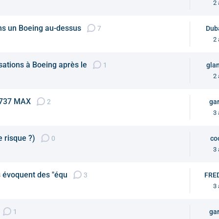
2 
ans un Boeing au-dessus
7
Dub
2 
ations à Boeing après le
1
glan
2 
 737 MAX
2
gar
3 
e risque ?)
0
co
3 
es évoquent des "équ
3
FRE
3 
1
gar