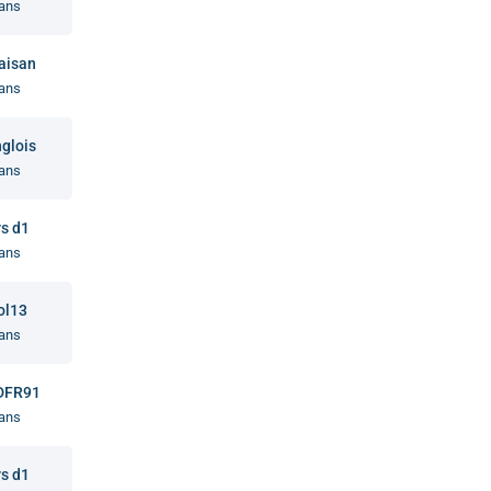
ans
aisan
ans
glois
ans
s d1
ans
ol13
ans
DFR91
ans
s d1