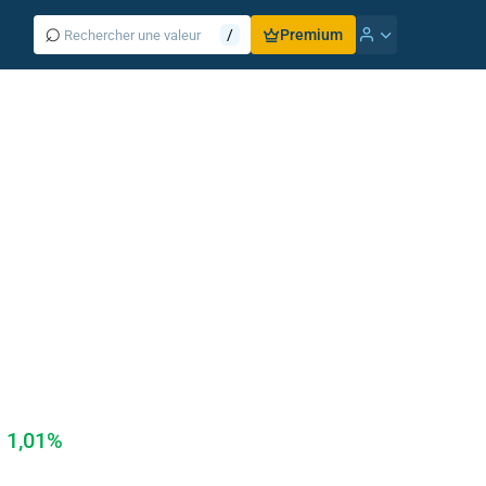
⌕
/
Premium
1,01%