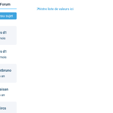
Forum
Votre liste de valeurs ici
au sujet
s d1
mois
s d1
mois
ntbruno
 an
aisan
 an
tircs