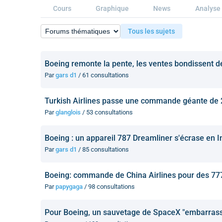
Cours
Graphique
News
Analyse 
Tous les sujets
Boeing remonte la pente, les ventes bondissent d
Par
gars d1
/ 61 consultations
Turkish Airlines passe une commande géante de 
Par
glanglois
/ 53 consultations
Boeing : un appareil 787 Dreamliner s'écrase en 
Par
gars d1
/ 85 consultations
Boeing: commande de China Airlines pour des 77
Par
papygaga
/ 98 consultations
Pour Boeing, un sauvetage de SpaceX "embarrass