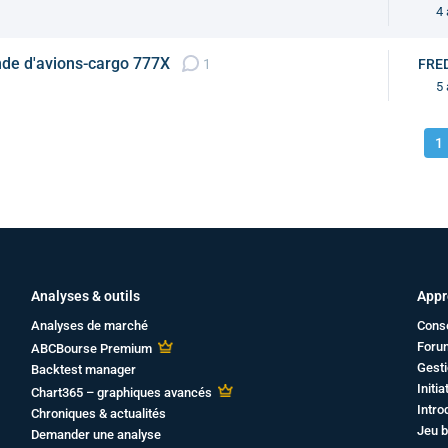
4 
de d'avions-cargo 777X
1
FRE
5 
1
Analyses & outils
Appr
Analyses de marché
Cons
Foru
ABCBourse Premium
Gesti
Backtest manager
Initi
Chart365 – graphiques avancés
Intro
Chroniques & actualités
Jeu b
Demander une analyse