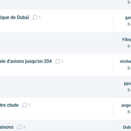
3 
tique de Dubaï
1
gar
3 
Fibo
3 
le d'avions jusqu'en 204
1
miche
3 
pps
3 
tre chute
1
ange
3 
raisons
3
Dub