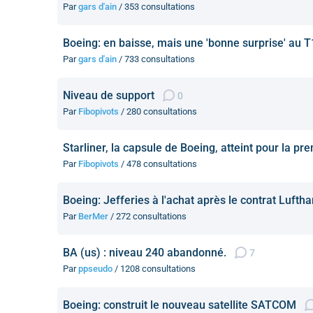
Par
gars d'ain
/ 353 consultations
Boeing: en baisse, mais une 'bonne surprise' au T
Par
gars d'ain
/ 733 consultations
Niveau de support
0
Par
Fibopivots
/ 280 consultations
Starliner, la capsule de Boeing, atteint pour la pre
Par
Fibopivots
/ 478 consultations
Boeing: Jefferies à l'achat après le contrat Lufth
Par
BerMer
/ 272 consultations
BA (us) : niveau 240 abandonné.
7
Par
ppseudo
/ 1208 consultations
Boeing: construit le nouveau satellite SATCOM