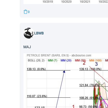
0
LBWB
MAJ