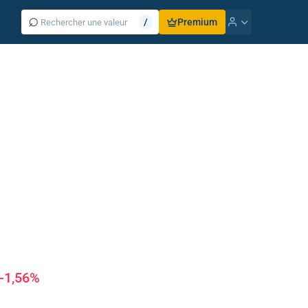
⌕
/
Premium
-1,56%