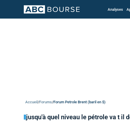
Analyses
A
Accueil
/
Forums
/
Forum Petrole Brent (baril en $)
jusqu'à quel niveau le pétrole va t i