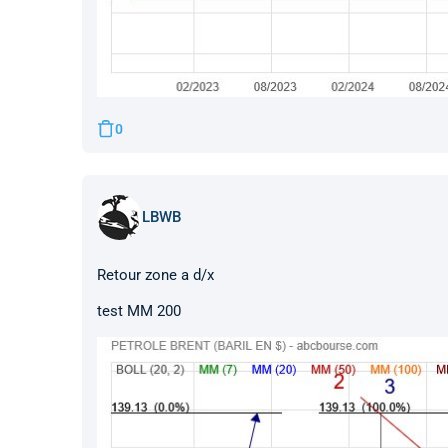
0
LBWB
Retour zone a d/x
test MM 200