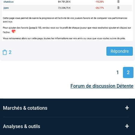
Répondre
2
1
2
Forum de discussion
Détente
+
Marchés & cotations
+
Analyses & outils