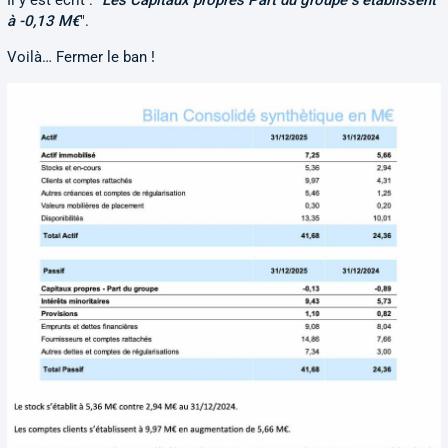
Il y est écrit : "
Les Capitaux propres Part du groupe s'établissent
à -0,13 M€
".
Voilà… Fermer le ban !