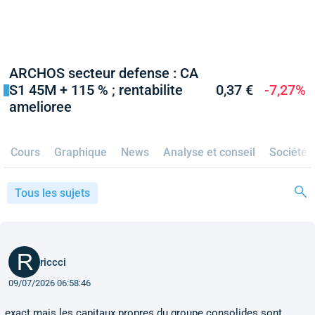
ARCHOS secteur defense : CA
S1 45M + 115 % ; rentabilite
0,37 €
-7,27%
amelioree
Cours
Graphique
News
Analyse et conseil
Société
Tous les sujets
riccci
09/07/2026 06:58:46
exact mais les capitaux propres du groupe consolides sont