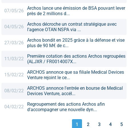
Archos lance une émission de BSA pouvant lever
07/05/26
près de 2 millions d...
Archos décroche un contrat stratégique avec
04/05/26
l’agence OTAN NSPA via ...
Archos bondit en 2025 grâce à la défense et vise
27/03/26
plus de 90 M€ de c...
Première cotation des actions Archos regroupées
11/03/22
(ALJXR / FR0014007X...
ARCHOS annonce que sa filiale Medical Devices
15/02/22
Venture rejoint le ce...
ARCHOS annonce l'entrée en bourse de Medical
08/02/22
Devices Venture, accél...
Regroupement des actions Archos afin
04/02/22
d'accompagner une nouvelle dyn...
1
2
3
4
5