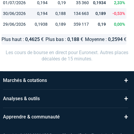
01/07/2026
0,194
0,19
35 360
0,1934
2,33%
30/06/2026
0,194
0,188
134 663
0,189
-0,53%
29/06/2026
0,1938
0,189
359 117
0,19
0,00%
Plus haut :
0,4625
€
Plus bas :
0,188
€
Moyenne :
0,2594
€
Les cours de bourse en direct pour Euronext. Autres places
décalées de 15 minutes.
+
Marchés & cotations
+
Analyses & outils
+
Apprendre & communauté