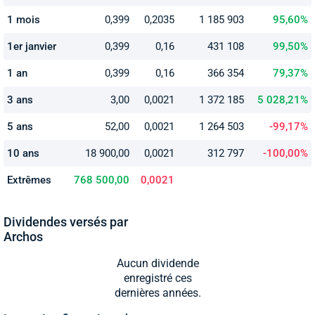
1 mois
0,399
0,2035
1 185 903
95,60%
1er janvier
0,399
0,16
431 108
99,50%
1 an
0,399
0,16
366 354
79,37%
3 ans
3,00
0,0021
1 372 185
5 028,21%
5 ans
52,00
0,0021
1 264 503
-99,17%
10 ans
18 900,00
0,0021
312 797
-100,00%
Extrêmes
768 500,00
0,0021
Dividendes versés par
Archos
Aucun dividende
enregistré ces
dernières années.