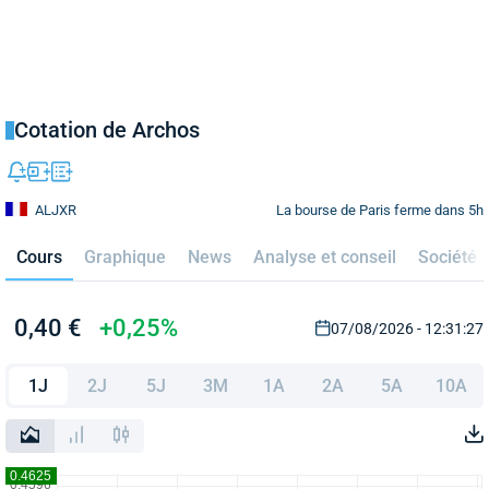
Cotation de Archos
La bourse de Paris ferme dans 5h
ALJXR
Cours
Graphique
News
Analyse et conseil
Société
0,40 €
+0,25%
07/08/2026 - 12:31:27
1J
2J
5J
3M
1A
2A
5A
10A