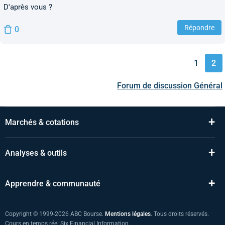
D'après vous ?
Répondre
0
1
2
Forum de discussion
Général
+
Marchés & cotations
+
Analyses & outils
+
Apprendre & communauté
Copyright © 1999-2026 ABC Bourse.
Mentions légales
. Tous droits réservés.
Cours en temps réel Six Financial Information.