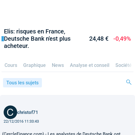
Elis: risques en France,
Deutsche Bank n'est plus
24,48 €
-0,49%
acheteur.
Cours
Graphique
News
Analyse et conseil
Société
Tous les sujets
christof71
22/12/2016 11:33:43
(CercleFinance.com) - Les analystes de Deutsche Bank ont