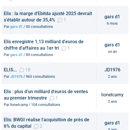
Elis : la marge d'Ebitda ajusté 2025 devrait
gars d1
s'établir autour de 35,4%
1
6 mois
Par
gars d1
/ 50 consultations
Elis enregistre 1,13 milliard d'euros de
gars d1
chiffre d'affaires au 1er tri
1
un an
Par
gars d1
/ 89 consultations
ELIS...
18
JD1976
Par
JD1976
/ 963 consultations
2 ans
Elis : plus d'un milliard d'euros de ventes
lionelcamy
au premier trimestre
1
2 ans
Par lionelcamy / 104 consultations
Elis: BWGI réalise l'acquisition de près de
gars d1
6% du capital
2
3 ans