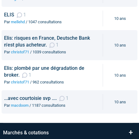
ELIS
1
10 ans
Par
mellehd
/ 1047 consultations
Elis: risques en France, Deutsche Bank
n'est plus acheteur.
1
10 ans
Par
christof71
/ 1039 consultations
Elis: plombé par une dégradation de
broker.
1
10 ans
Par
christof71
/ 962 consultations
...avec courtoisie svp ....
1
10 ans
Par
macdoom
/ 1187 consultations
+
Marchés & cotations