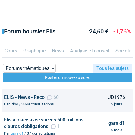
Forum boursier Elis
24,60 €
-1,76%
Cours
Graphique
News
Analyse et conseil
Société
Tous les sujets
Poster un nouveau sujet
ELIS - News - Reco
60
JD1976
Par Ribo / 3898 consultations
5 jours
Elis a placé avec succès 600 millions
gars d1
d'euros d'obligations
1
5 mois
Par
gars d1
/ 37 consultations