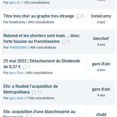
Par
gars d1
/ 159 consultations
Titre tres cher au graphe tres étrange
0
lionelcamy
Par lionelcamy / 290 consultations
3 ans
Rebond et les shorters sont mals ... donc
bierchef
forte hausse au franchisseme
3
4 ans
Par
SHENZENKI
/ 469 consultations
25 mai 2022 | Détachement du Dividende
gars d'ain
de 0,37 €
1
4 ans
Par
gars d'ain
/ 646 consultations
Elis: a finalisé l'acquisition de
gars d'ain
Metropolitana
11
4 ans
Par
gars d'ain
/ 1768 consultations
Elis: acquisition d'une blanchisserie au
chabl