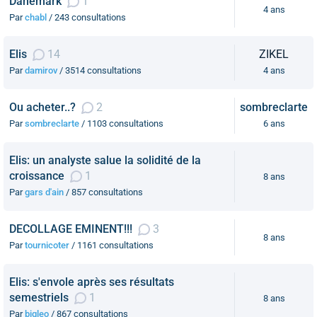
Danemark
1
4 ans
Par
chabl
/ 243 consultations
Elis
14
ZIKEL
Par
damirov
/ 3514 consultations
4 ans
Ou acheter..?
2
sombreclarte
Par
sombreclarte
/ 1103 consultations
6 ans
Elis: un analyste salue la solidité de la
croissance
1
8 ans
Par
gars d'ain
/ 857 consultations
DECOLLAGE EMINENT!!!
3
8 ans
Par
tournicoter
/ 1161 consultations
Elis: s'envole après ses résultats
semestriels
1
8 ans
Par
bigleo
/ 867 consultations