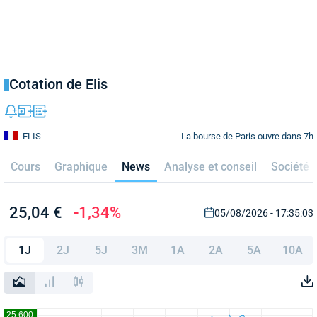
Cotation de Elis
La bourse de Paris ouvre dans 7h
ELIS
Cours
Graphique
News
Analyse et conseil
Société
25,04 €
-1,34%
05/08/2026 - 17:35:03
1J
2J
5J
3M
1A
2A
5A
10A