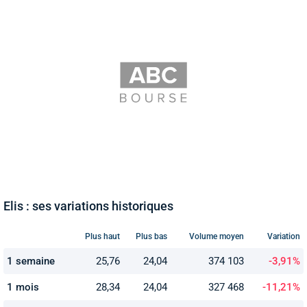
Elis : ses variations historiques
Plus haut
Plus bas
Volume moyen
Variation
1 semaine
25,76
24,04
374 103
-3,91%
1 mois
28,34
24,04
327 468
-11,21%