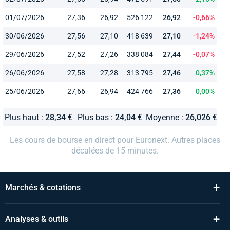
01/07/2026
27,36
26,92
526 122
26,92
-0,66%
30/06/2026
27,56
27,10
418 639
27,10
-1,24%
29/06/2026
27,52
27,26
338 084
27,44
-0,07%
26/06/2026
27,58
27,28
313 795
27,46
0,37%
25/06/2026
27,66
26,94
424 766
27,36
0,00%
Plus haut :
28,34
€
Plus bas :
24,04
€
Moyenne :
26,026
€
Les cours de bourse en direct pour Euronext. Autres places
décalées de 15 minutes.
+
Marchés & cotations
+
Analyses & outils