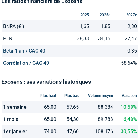
Les ratios financiers de Exosens
2025
2026e
2027e
BNPA (€ )
1,65
1,85
2,30
PER
38,33
34,15
27,47
Beta 1 an / CAC 40
0,35
Corrélation / CAC 40
58,64%
Exosens : ses variations historiques
Plus haut
Plus bas
Volume moyen
Variation
1 semaine
65,00
57,65
88 384
10,58%
1 mois
65,00
54,30
89 783
6,48%
1er janvier
74,00
47,60
108 176
30,55%