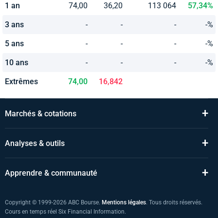
1 an
74,00
36,20
113 064
57,34%
3 ans
-
-
-
-%
5 ans
-
-
-
-%
10 ans
-
-
-
-%
Extrêmes
74,00
16,842
+
Marchés & cotations
+
Analyses & outils
+
Apprendre & communauté
Copyright © 1999-2026 ABC Bourse.
Mentions légales
. Tous droits réservés.
Cours en temps réel Six Financial Information.