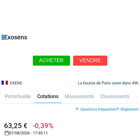
Exosens
ACHETER
VENDRE
La bourse de Paris ouvre dans 49h
EXENS
Portefeuille
Cotations
Mouvements
Classements
F
Questions fréquentes
Règlement
63,25 €
-0,39%
07/08/2026 - 17:35:11