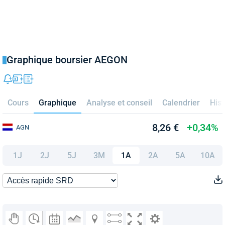
Graphique boursier AEGON
Cours
Graphique
Analyse et conseil
Calendrier
Hist
8,26 €
+0,34%
AGN
1J
2J
5J
3M
1A
2A
5A
10A