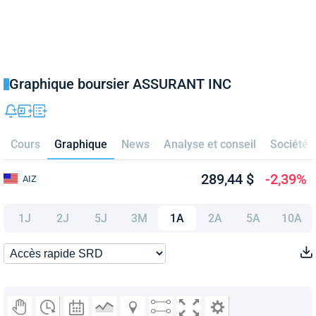
Graphique boursier ASSURANT INC
Cours
Graphique
News
Analyse et conseil
Société
289,44 $
-2,39%
AIZ
1J
2J
5J
3M
1A
2A
5A
10A