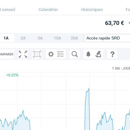
t conseil
Calendrier
Historiques
F
63,70 €
1A
2A
5A
10A
20A
OMPARER
1 AN - JOU
+0.22%