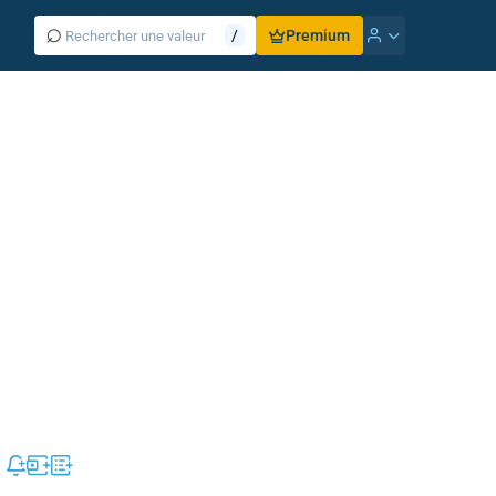
⌕
/
Premium