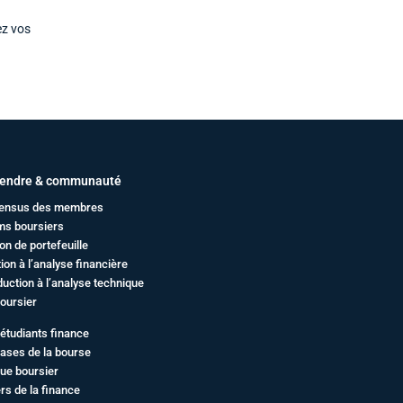
ez vos
endre & communauté
ensus des membres
ms boursiers
on de portefeuille
ation à l’analyse financière
duction à l’analyse technique
oursier
étudiants finance
ases de la bourse
ue boursier
rs de la finance