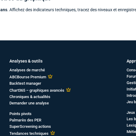
 ans
. Affichez des indicateurs techniques, tracez des niveaux et enregistr
Analyses & outils
Appr
Analyses de marché
Cons
Foru
ABCBourse Premium
Gesti
Backtest manager
Initi
Chart365 – graphiques avancés
Intro
Chroniques & actualités
Jeu b
Demander une analyse
Jeux 
Points pivots
Les b
Palmarès des PER
Lexiq
SuperScreening actions
Métie
Tendances techniques