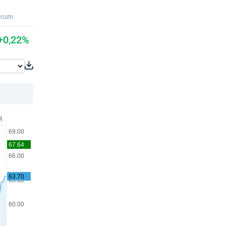
orum
+0,22%
R