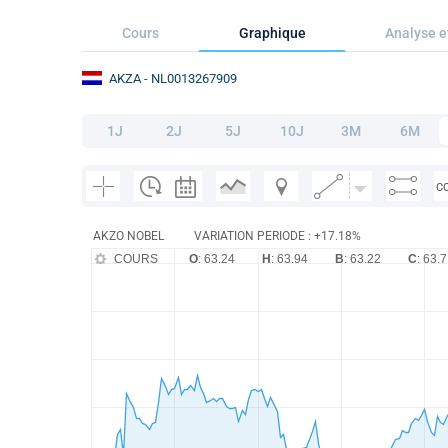
Cours
Graphique
Analyse e
AKZA
- NL0013267909
1J
2J
5J
10J
3M
6M
C
AKZO NOBEL
VARIATION PERIODE : +17.18%
COURS
O
: 63.24
H
: 63.94
B
: 63.22
C
: 63.7