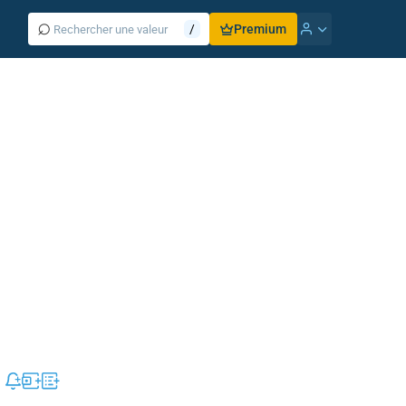
⌕
/
Premium