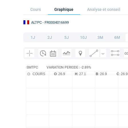
Cours
Graphique
Analyse et conseil
ALTPC
- FR0004016699
1J
2J
5J
10J
3M
6M
C
SMTPC
VARIATION PERIODE : -2.89%
COURS
O
: 26.9
H
: 27.1
B
: 26.9
C
: 26.9