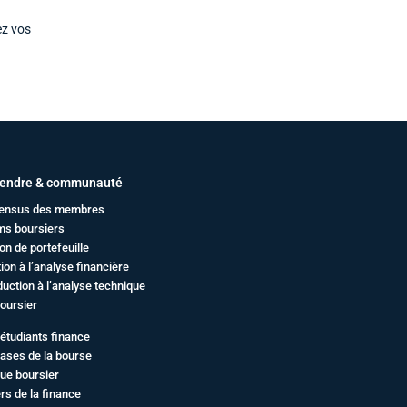
ez vos
endre & communauté
ensus des membres
ms boursiers
on de portefeuille
ation à l’analyse financière
duction à l’analyse technique
oursier
étudiants finance
ases de la bourse
ue boursier
rs de la finance