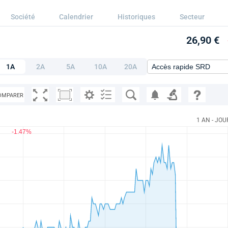
Société
Calendrier
Historiques
Secteur
26,90 €
1A
2A
5A
10A
20A
OMPARER
1 AN - JOU
-1.47%