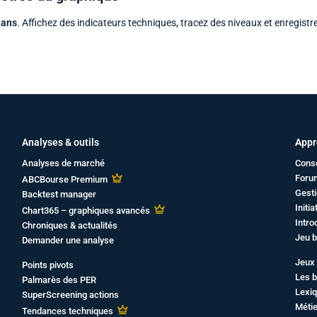
 ans
. Affichez des indicateurs techniques, tracez des niveaux et enregistr
Analyses & outils
Appr
Analyses de marché
Cons
Foru
ABCBourse Premium
Gesti
Backtest manager
Initi
Chart365 – graphiques avancés
Intro
Chroniques & actualités
Jeu b
Demander une analyse
Jeux 
Points pivots
Les b
Palmarès des PER
Lexiq
SuperScreening actions
Métie
Tendances techniques