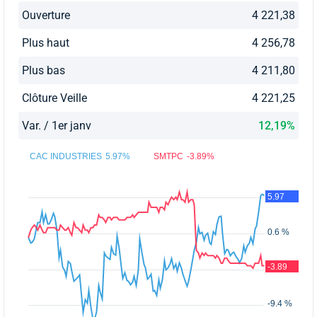
Ouverture
4 221,38
Plus haut
4 256,78
Plus bas
4 211,80
Clôture Veille
4 221,25
Var. / 1er janv
12,19%
CAC INDUSTRIES
5.97%
SMTPC
-3.89%