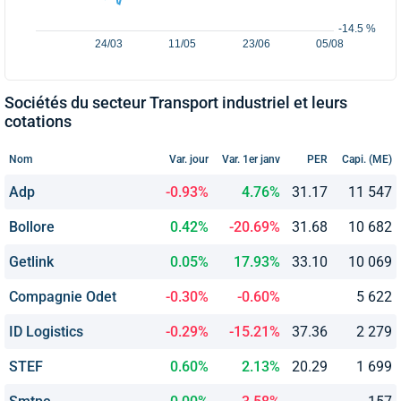
Sociétés du secteur Transport industriel et leurs
cotations
Nom
Var. jour
Var. 1er janv
PER
Capi. (ME)
Adp
-0.93%
4.76%
31.17
11 547
Bollore
0.42%
-20.69%
31.68
10 682
Getlink
0.05%
17.93%
33.10
10 069
Compagnie Odet
-0.30%
-0.60%
5 622
ID Logistics
-0.29%
-15.21%
37.36
2 279
STEF
0.60%
2.13%
20.29
1 699