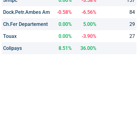
Smtpc
0.00%
-3.58%
157
Dock.Petr.Ambes Am
-0.58%
-6.56%
84
Ch.Fer Departement
0.00%
5.00%
29
Touax
0.00%
-3.90%
27
Colipays
8.51%
36.00%