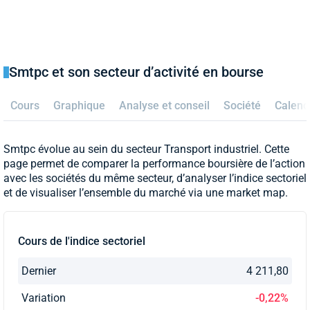
Smtpc et son secteur d’activité en bourse
Cours
Graphique
Analyse et conseil
Société
Calend
Smtpc évolue au sein du secteur Transport industriel. Cette
page permet de comparer la performance boursière de l’action
avec les sociétés du même secteur, d’analyser l’indice sectoriel
et de visualiser l’ensemble du marché via une market map.
Cours de l'indice sectoriel
Dernier
4 211,80
Variation
-0,22%