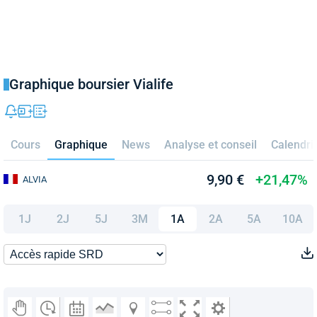
Graphique boursier Vialife
Cours
Graphique
News
Analyse et conseil
Calendri
9,90 €
+21,47%
ALVIA
1J
2J
5J
3M
1A
2A
5A
10A