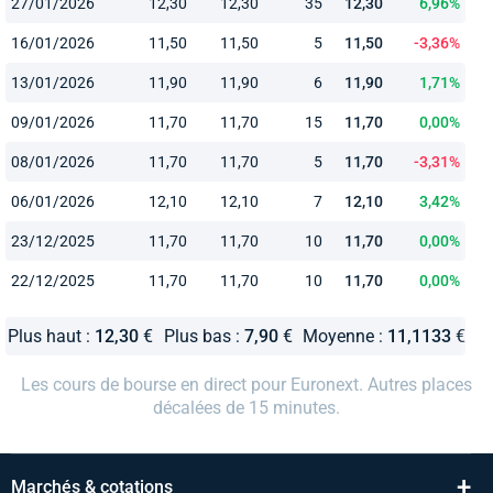
27/01/2026
12,30
12,30
35
12,30
6,96%
16/01/2026
11,50
11,50
5
11,50
-3,36%
13/01/2026
11,90
11,90
6
11,90
1,71%
09/01/2026
11,70
11,70
15
11,70
0,00%
08/01/2026
11,70
11,70
5
11,70
-3,31%
06/01/2026
12,10
12,10
7
12,10
3,42%
23/12/2025
11,70
11,70
10
11,70
0,00%
22/12/2025
11,70
11,70
10
11,70
0,00%
Plus haut :
12,30
€
Plus bas :
7,90
€
Moyenne :
11,1133
€
Les cours de bourse en direct pour Euronext. Autres places
décalées de 15 minutes.
+
Marchés & cotations