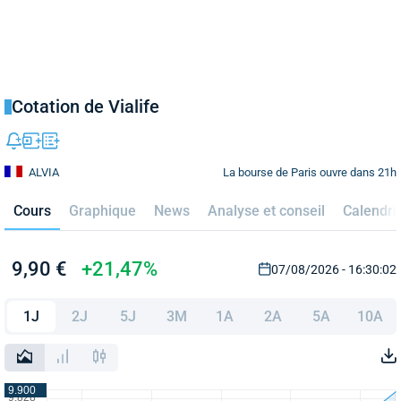
Cotation de Vialife
La bourse de Paris ouvre dans 21h
ALVIA
Cours
Graphique
News
Analyse et conseil
Calendri
9,90 €
+21,47%
07/08/2026 - 16:30:02
1J
2J
5J
3M
1A
2A
5A
10A